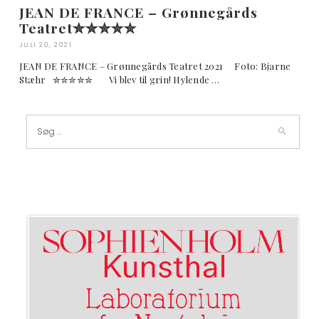
JEAN DE FRANCE – Grønnegårds
Teatret✮✮✮✮✮
JULI 20, 2021
JEAN DE FRANCE – Grønnegårds Teatret 2021 Foto: Bjarne
Stæhr ✮✮✮✮✮ Vi blev til grin! Hylende …