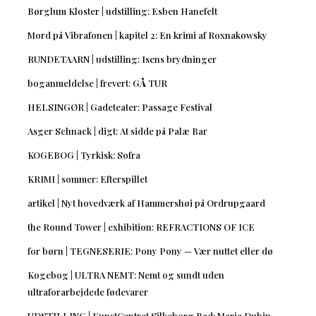
Børglum Kloster | udstilling: Esben Hanefelt
Mord på Vibrafonen | kapitel 2: En krimi af Roxnakowsky
RUNDETAARN | udstilling: Isens brydninger
boganmeldelse | frevert: GÅ TUR
HELSINGØR | Gadeteater: Passage Festival
Asger Schnack | digt: At sidde på Palæ Bar
KOGEBOG | Tyrkisk: Sofra
KRIMI | sommer: Efterspillet
artikel | Nyt hovedværk af Hammershøi på Ordrupgaard
the Round Tower | exhibition: REFRACTIONS OF ICE
for børn | TEGNESERIE: Pony Pony — Vær nuttet eller dø
Kogebog | ULTRA NEMT: Nemt og sundt uden
ultraforarbejdede fødevarer
UDSTILLING | KunstCentret Silkeborg Bad: Maria Dubin