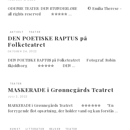
ODENSE TEATER: DEN STUNDESLØSE © Emilia Therese –
all rights reserved ✮✮✮✮✮ …
AKTUELT
TEATER
DEN POETISKE RAPTUS på
Folketeatret
OKTOBER 24, 2022
DEN POETISKE RAPTUS på Folketeatret Fotograf: Robin
Skjoldborg ✮✮✮✮✮ DEN …
TEATER
MASKERADE i Grønnegårds Teatret
JULI 2, 2022
MASKERADE i Grønnegårds Teatret ✮✮✮✮✮✮ "En
forrygende flot opsætning, der holder vand og kan forstås …
KUNST
LITTERATUR
REJSER
TEATER