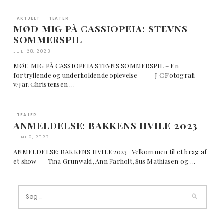
AKTUELT
TEATER
MØD MIG PÅ CASSIOPEIA: STEVNS
SOMMERSPIL
JULI 28, 2023
MØD MIG PÅ CASSIOPEIA STEVNS SOMMERSPIL – En
fortryllende og underholdende oplevelse J C Fotografi
v/Jan Christensen …
TEATER
ANMELDELSE: BAKKENS HVILE 2023
JUNI 6, 2023
ANMELDELSE: BAKKENS HVILE 2023 Velkommen til et brag af
et show Tina Grunwald, Ann Farholt, Sus Mathiasen og …