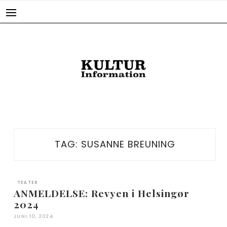
Skip
to
content
TAG:
SUSANNE BREUNING
TEATER
ANMELDELSE: Revyen i Helsingør
2024
JUNI 10, 2024