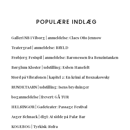
POPULÆRE INDLÆG
Galleri NB i Viborg | anmeldelse: Claes Otto Jennow
Teatergrad | anmeldelse: BRYLD
Frøbjerg Festspil | anmeldelse: Baronessen fra Benzintanken
Børglum Kloster | udstilling: Esben Hanefelt
Mord på Vibrafonen | kapitel 2: En krimi af Roxnakowsky
RUNDETAARN | udstilling: Isens brydninger
boganmeldelse | frevert: GÅ TUR
HELSINGØR | Gadeteater: Passage Festival
Asger Schnack | digt: At sidde på Palæ Bar
KOGEBOG | Tyrkisk: Sofra