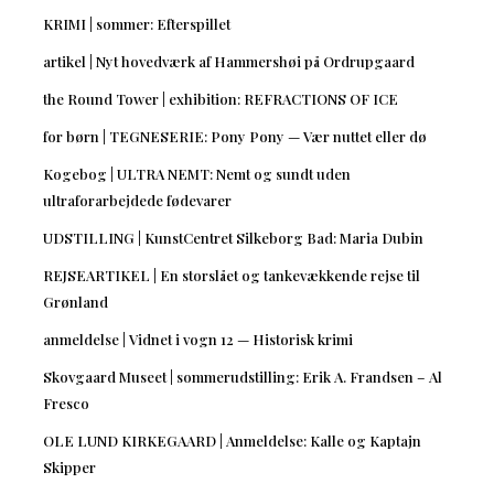
KRIMI | sommer: Efterspillet
artikel | Nyt hovedværk af Hammershøi på Ordrupgaard
the Round Tower | exhibition: REFRACTIONS OF ICE
for børn | TEGNESERIE: Pony Pony — Vær nuttet eller dø
Kogebog | ULTRA NEMT: Nemt og sundt uden
ultraforarbejdede fødevarer
UDSTILLING | KunstCentret Silkeborg Bad: Maria Dubin
REJSEARTIKEL | En storslået og tankevækkende rejse til
Grønland
anmeldelse | Vidnet i vogn 12 — Historisk krimi
Skovgaard Museet | sommerudstilling: Erik A. Frandsen – Al
Fresco
OLE LUND KIRKEGAARD | Anmeldelse: Kalle og Kaptajn
Skipper