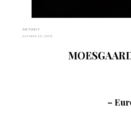
AKTUELT
OKTOBER 20, 2025
MOESGAARD: 
– Eur