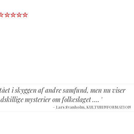
✮✮✮✮✮
 stået i skyggen af andre samfund, men nu viser
dskillige mysterier om folkeslaget …. '
– Lars Svanholm, KULTURINFORMATION