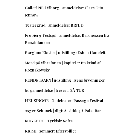
Galleri NB i Viborg | anmeldelse: Claes Otto
Jennow
Teatergrad | anmeldelse: BRYLD
Frøbjerg Festspil | anmeldelse: Baronessen fra
Benzintanken
Børglum Kloster | udstilling: Esben Hanefelt
Mord på Vibrafonen | kapitel 2: En krimi af
Roxnakowsky
RUNDETAARN | udstilling: Isens brydninger
boganmeldelse | frevert: GÅ TUR
HELSINGØR | Gadeteater: Passage Festival
Asger Schnack | digt: At sidde på Palæ Bar
KOGEBOG | Tyrkisk: Sofra
KRIMI | sommer: Efterspillet