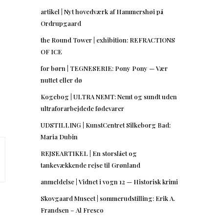
artikel | Nyt hovedværk af Hammershøi på
Ordrupgaard
the Round Tower | exhibition: REFRACTIONS
OF ICE
for børn | TEGNESERIE: Pony Pony — Vær
nuttet eller dø
Kogebog | ULTRA NEMT: Nemt og sundt uden
ultraforarbejdede fødevarer
UDSTILLING | KunstCentret Silkeborg Bad:
Maria Dubin
REJSEARTIKEL | En storslået og
tankevækkende rejse til Grønland
anmeldelse | Vidnet i vogn 12 — Historisk krimi
Skovgaard Museet | sommerudstilling: Erik A.
Frandsen – Al Fresco