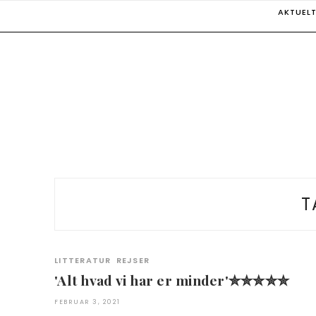
Skip
AKTUEL
to
content
T
LITTERATUR
REJSER
'Alt hvad vi har er minder'✮✮✮✮✮
FEBRUAR 3, 2021