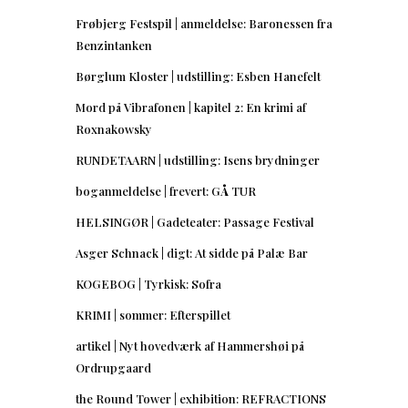
Frøbjerg Festspil | anmeldelse: Baronessen fra
Benzintanken
Børglum Kloster | udstilling: Esben Hanefelt
Mord på Vibrafonen | kapitel 2: En krimi af
Roxnakowsky
RUNDETAARN | udstilling: Isens brydninger
boganmeldelse | frevert: GÅ TUR
HELSINGØR | Gadeteater: Passage Festival
Asger Schnack | digt: At sidde på Palæ Bar
KOGEBOG | Tyrkisk: Sofra
KRIMI | sommer: Efterspillet
artikel | Nyt hovedværk af Hammershøi på
Ordrupgaard
the Round Tower | exhibition: REFRACTIONS