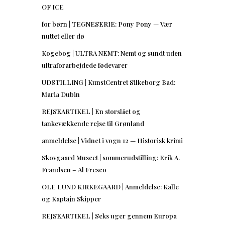
OF ICE
for børn | TEGNESERIE: Pony Pony — Vær
nuttet eller dø
Kogebog | ULTRA NEMT: Nemt og sundt uden
ultraforarbejdede fødevarer
UDSTILLING | KunstCentret Silkeborg Bad:
Maria Dubin
REJSEARTIKEL | En storslået og
tankevækkende rejse til Grønland
anmeldelse | Vidnet i vogn 12 — Historisk krimi
Skovgaard Museet | sommerudstilling: Erik A.
Frandsen – Al Fresco
OLE LUND KIRKEGAARD | Anmeldelse: Kalle
og Kaptajn Skipper
REJSEARTIKEL | Seks uger gennem Europa