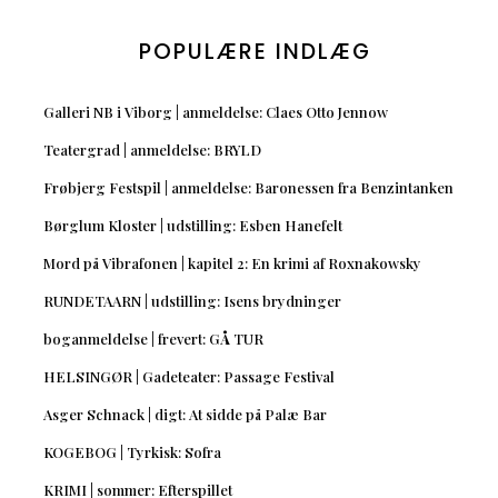
POPULÆRE INDLÆG
Galleri NB i Viborg | anmeldelse: Claes Otto Jennow
Teatergrad | anmeldelse: BRYLD
Frøbjerg Festspil | anmeldelse: Baronessen fra Benzintanken
Børglum Kloster | udstilling: Esben Hanefelt
Mord på Vibrafonen | kapitel 2: En krimi af Roxnakowsky
RUNDETAARN | udstilling: Isens brydninger
boganmeldelse | frevert: GÅ TUR
HELSINGØR | Gadeteater: Passage Festival
Asger Schnack | digt: At sidde på Palæ Bar
KOGEBOG | Tyrkisk: Sofra
KRIMI | sommer: Efterspillet