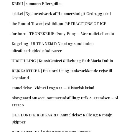
KRIMI | sommer: Efterspillet
artikel | Nyt hovedværk af Hammershøi på Ordrupgaard
the Round Tower | exhibition: REFRACTIONS OF ICE
for børn | TEGNESERIE: Pony Pony — Vær nuttet eller dø
Kogebog | ULTRA NEMT: Nemt og sundt uden
ultraforarbejdede fødevarer
UDSTILLING | KunstCentret Silkeborg Bad: Maria Dubin
REJSEARTIKEL | En storslået og tankevækkende rejse til
Grønland
anmeldelse | Vidnet i vogn 12 — Historisk krimi
Skovgaard Museet | sommerudstilling: Erik A. Frandsen – Al
Fresco
OLE LUND KIRKEGAARD | Anmeldelse: Kalle og Kaptajn
Skipper
REJSEARTIKEL | Seks uger gennem Europa