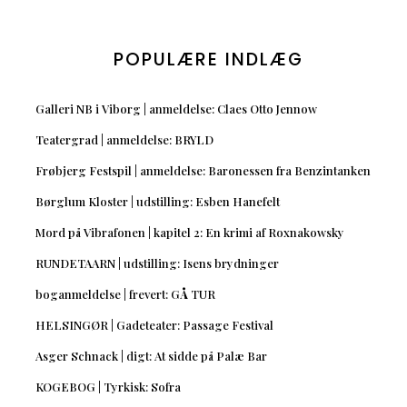
POPULÆRE INDLÆG
Galleri NB i Viborg | anmeldelse: Claes Otto Jennow
Teatergrad | anmeldelse: BRYLD
Frøbjerg Festspil | anmeldelse: Baronessen fra Benzintanken
Børglum Kloster | udstilling: Esben Hanefelt
Mord på Vibrafonen | kapitel 2: En krimi af Roxnakowsky
RUNDETAARN | udstilling: Isens brydninger
boganmeldelse | frevert: GÅ TUR
HELSINGØR | Gadeteater: Passage Festival
Asger Schnack | digt: At sidde på Palæ Bar
KOGEBOG | Tyrkisk: Sofra