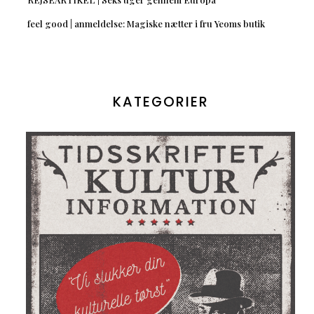
feel good | anmeldelse: Magiske nætter i fru Yeoms butik
KATEGORIER