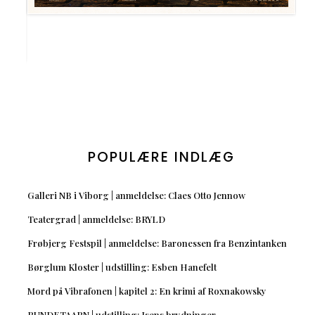
POPULÆRE INDLÆG
Galleri NB i Viborg | anmeldelse: Claes Otto Jennow
Teatergrad | anmeldelse: BRYLD
Frøbjerg Festspil | anmeldelse: Baronessen fra Benzintanken
Børglum Kloster | udstilling: Esben Hanefelt
Mord på Vibrafonen | kapitel 2: En krimi af Roxnakowsky
RUNDETAARN | udstilling: Isens brydninger