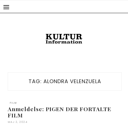
Skip
to
content
TAG:
ALONDRA VELENZUELA
FILM
Anmeldelse: PIGEN DER FORTALTE
FILM
MAJ 2, 2024