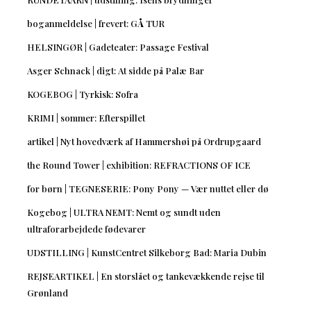
boganmeldelse | frevert: GÅ TUR
HELSINGØR | Gadeteater: Passage Festival
Asger Schnack | digt: At sidde på Palæ Bar
KOGEBOG | Tyrkisk: Sofra
KRIMI | sommer: Efterspillet
artikel | Nyt hovedværk af Hammershøi på Ordrupgaard
the Round Tower | exhibition: REFRACTIONS OF ICE
for børn | TEGNESERIE: Pony Pony — Vær nuttet eller dø
Kogebog | ULTRA NEMT: Nemt og sundt uden
ultraforarbejdede fødevarer
UDSTILLING | KunstCentret Silkeborg Bad: Maria Dubin
REJSEARTIKEL | En storslået og tankevækkende rejse til
Grønland