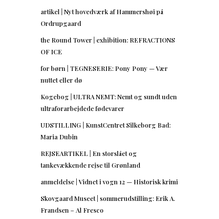
artikel | Nyt hovedværk af Hammershøi på
Ordrupgaard
the Round Tower | exhibition: REFRACTIONS
OF ICE
for børn | TEGNESERIE: Pony Pony — Vær
nuttet eller dø
Kogebog | ULTRA NEMT: Nemt og sundt uden
ultraforarbejdede fødevarer
UDSTILLING | KunstCentret Silkeborg Bad:
Maria Dubin
REJSEARTIKEL | En storslået og
tankevækkende rejse til Grønland
anmeldelse | Vidnet i vogn 12 — Historisk krimi
Skovgaard Museet | sommerudstilling: Erik A.
Frandsen – Al Fresco