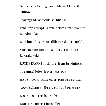
Galleri NB i Viborg | anmeldelse: Claes Otto
Jennow
Teatergrad | anmeldelse: BRYLD
Frøbjerg Festspil | anmeldelse: Baronessen fra
Benzintanken
Børglum Kloster | udstilling: Esben Hanefelt
Mord på Vibrafonen | kapitel 2: En krimi af
Roxnakowsky
RUNDETAARN | udstilling: Isens brydninger
boganmeldelse | frevert: GÅ TUR
HELSINGØR | Gadeteater: Passage Festival
Asger Schnack | digt: At sidde på Palæ Bar
KOGEBOG | Tyrkisk: Sofra
KRIMI | sommer: Efterspillet