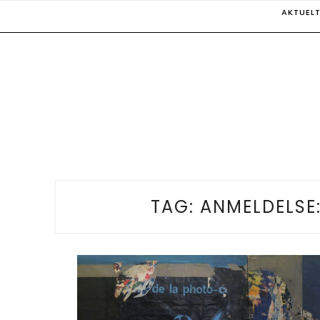
Skip
AKTUEL
to
content
TAG:
ANMELDELSE: