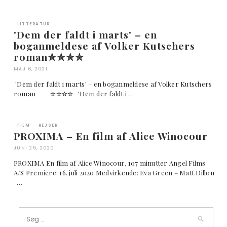
LITTERATUR
'Dem der faldt i marts' – en
boganmeldese af Volker Kutschers
roman✮✮✮✮
MAJ 6, 2021
'Dem der faldt i marts' – en boganmeldese af Volker Kutschers
roman ✮✮✮✮ 'Dem der faldt i …
FILM
REJSER
PROXIMA – En film af Alice Winocour
JUNI 25, 2020
PROXIMA En film af Alice Winocour, 107 minutter Angel Films
A/S Premiere: 16. juli 2020 Medvirkende: Eva Green – Matt Dillon
…