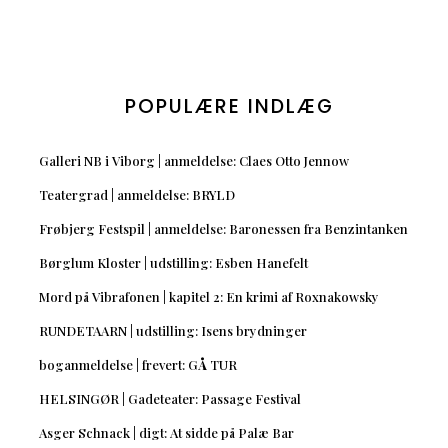
POPULÆRE INDLÆG
Galleri NB i Viborg | anmeldelse: Claes Otto Jennow
Teatergrad | anmeldelse: BRYLD
Frøbjerg Festspil | anmeldelse: Baronessen fra Benzintanken
Børglum Kloster | udstilling: Esben Hanefelt
Mord på Vibrafonen | kapitel 2: En krimi af Roxnakowsky
RUNDETAARN | udstilling: Isens brydninger
boganmeldelse | frevert: GÅ TUR
HELSINGØR | Gadeteater: Passage Festival
Asger Schnack | digt: At sidde på Palæ Bar