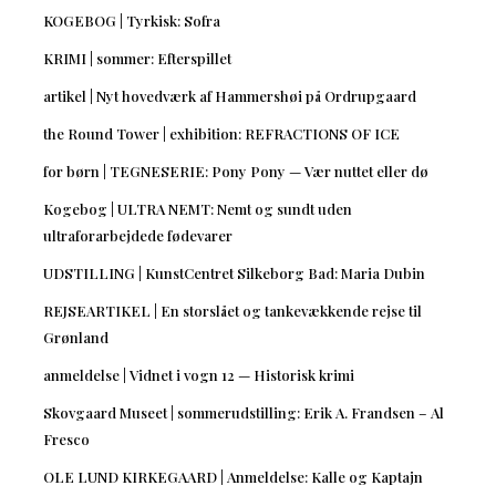
KOGEBOG | Tyrkisk: Sofra
KRIMI | sommer: Efterspillet
artikel | Nyt hovedværk af Hammershøi på Ordrupgaard
the Round Tower | exhibition: REFRACTIONS OF ICE
for børn | TEGNESERIE: Pony Pony — Vær nuttet eller dø
Kogebog | ULTRA NEMT: Nemt og sundt uden
ultraforarbejdede fødevarer
UDSTILLING | KunstCentret Silkeborg Bad: Maria Dubin
REJSEARTIKEL | En storslået og tankevækkende rejse til
Grønland
anmeldelse | Vidnet i vogn 12 — Historisk krimi
Skovgaard Museet | sommerudstilling: Erik A. Frandsen – Al
Fresco
OLE LUND KIRKEGAARD | Anmeldelse: Kalle og Kaptajn