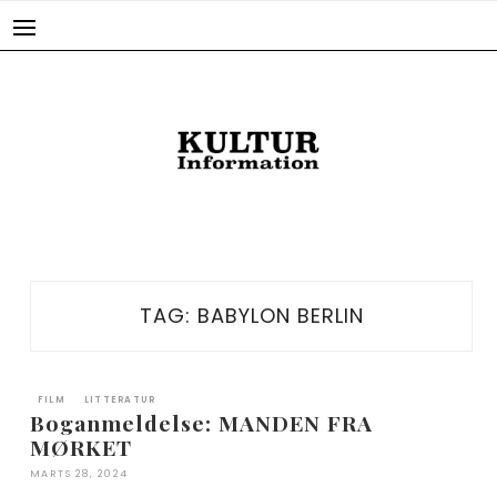
Skip
to
content
TAG:
BABYLON BERLIN
FILM
LITTERATUR
Boganmeldelse: MANDEN FRA
MØRKET
MARTS 28, 2024