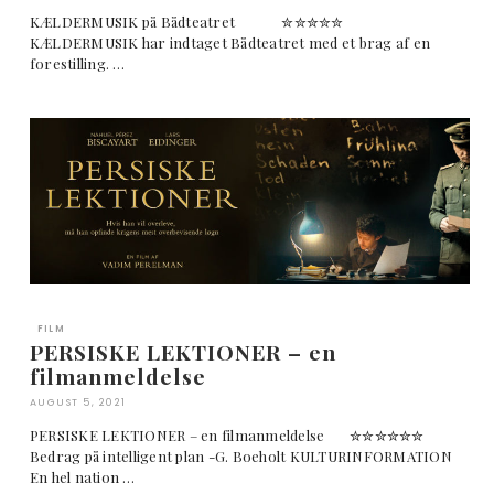
KÆLDERMUSIK på Bådteatret ✮✮✮✮✮
KÆLDERMUSIK har indtaget Bådteatret med et brag af en
forestilling. …
FILM
PERSISKE LEKTIONER – en
filmanmeldelse
AUGUST 5, 2021
PERSISKE LEKTIONER – en filmanmeldelse ✮✮✮✮✮✮
Bedrag på intelligent plan -G. Boeholt KULTURINFORMATION
En hel nation …