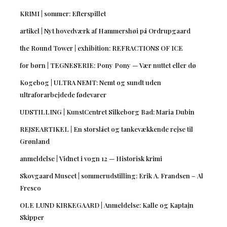
KRIMI | sommer: Efterspillet
artikel | Nyt hovedværk af Hammershøi på Ordrupgaard
the Round Tower | exhibition: REFRACTIONS OF ICE
for børn | TEGNESERIE: Pony Pony — Vær nuttet eller dø
Kogebog | ULTRA NEMT: Nemt og sundt uden
ultraforarbejdede fødevarer
UDSTILLING | KunstCentret Silkeborg Bad: Maria Dubin
REJSEARTIKEL | En storslået og tankevækkende rejse til
Grønland
anmeldelse | Vidnet i vogn 12 — Historisk krimi
Skovgaard Museet | sommerudstilling: Erik A. Frandsen – Al
Fresco
OLE LUND KIRKEGAARD | Anmeldelse: Kalle og Kaptajn
Skipper