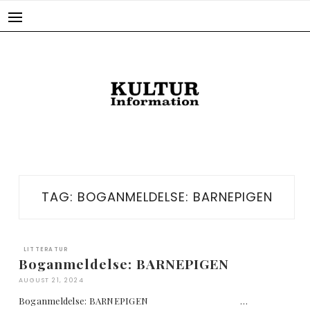
Skip
to
content
TAG:
BOGANMELDELSE: BARNEPIGEN
LITTERATUR
Boganmeldelse: BARNEPIGEN
AUGUST 21, 2024
Boganmeldelse: BARNEPIGEN …