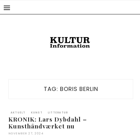
Skip
to
content
TAG:
BORIS BERLIN
AKTUELT
KUNST
LITTERATUR
KRONIK: Lars Dybdahl –
Kunsthåndværket nu
NOVEMBER 27, 2024