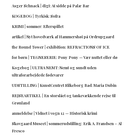
Asger Schnack | digt: At sidde på Palæ Bar
KOGEBOG | Tyrkisk: Sofra
KRIMI | sommer: Efterspillet
artikel | Nyt hovedværk af Hammershøi på Ordrupgaard
the Round Tower | exhibition: REFRACTIONS OF ICE
for børn | TEGNESERIE: Pony Pony — Vær nuttet eller dø
Kogebog | ULTRA NEMT: Nemt og sundt uden
ultraforarbejdede fødevarer
UDSTILLING | KunstCentret Silkeborg Bad: Maria Dubin
REJSEARTIKEL | En storslået og tankevækkende rejse til
Grønland
anmeldelse | Vidnet i vogn 12 — Historisk krimi
Skovgaard Museet | sommerudstilling: Erik A. Frandsen – Al
Fresco