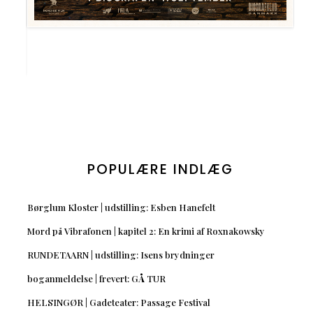
POPULÆRE INDLÆG
Børglum Kloster | udstilling: Esben Hanefelt
Mord på Vibrafonen | kapitel 2: En krimi af Roxnakowsky
RUNDETAARN | udstilling: Isens brydninger
boganmeldelse | frevert: GÅ TUR
HELSINGØR | Gadeteater: Passage Festival