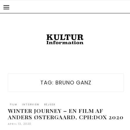
Skip
to
content
TAG:
BRUNO GANZ
FILM
INTERVIEW
REJSER
WINTER JOURNEY – EN FILM AF
ANDERS ØSTERGAARD, CPH:DOX 2020
APRIL 13, 2020