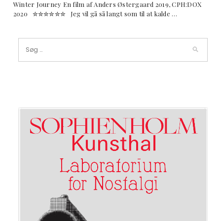
Winter Journey En film af Anders Østergaard 2019, CPH:DOX
2020 ✮✮✮✮✮✮ Jeg vil gå så langt som til at kalde …