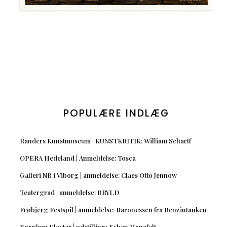
POPULÆRE INDLÆG
Randers Kunstmuseum | KUNSTKRITIK: William Scharff
OPERA Hedeland | Anmeldelse: Tosca
Galleri NB i Viborg | anmeldelse: Claes Otto Jennow
Teatergrad | anmeldelse: BRYLD
Frøbjerg Festspil | anmeldelse: Baronessen fra Benzintanken
Børglum Kloster | udstilling: Esben Hanefelt