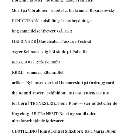
Mord på Vibrafonen | kapitel 2: En krimi af Roxnakowsky
RUNDETAARN | udstilling: Isens brydninger
boganmeldelse | frevert: GÅ TUR
HELSINGØR | Gadeteater: Passage Festival
Asger Schnack | digt: At sidde på Palæ Bar
KOGEBOG | Tyrkisk: Sofra
KRIMI | sommer: Efterspillet
artikel | Nyt hovedværk af Hammershøi på Ordrupgaard
the Round Tower | exhibition: REFRACTIONS OF ICE
for børn | TEGNESERIE: Pony Pony — Vær nuttet eller dø
Kogebog | ULTRA NEMT: Nemt og sundt uden
ultraforarbejdede fødevarer
UDSTILLING | KunstCentret Silkeborg Bad: Maria Dubin