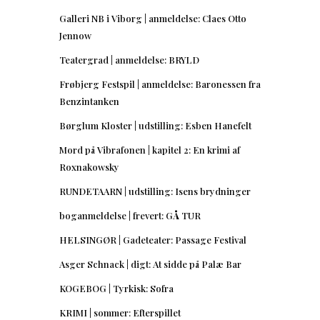
Galleri NB i Viborg | anmeldelse: Claes Otto
Jennow
Teatergrad | anmeldelse: BRYLD
Frøbjerg Festspil | anmeldelse: Baronessen fra
Benzintanken
Børglum Kloster | udstilling: Esben Hanefelt
Mord på Vibrafonen | kapitel 2: En krimi af
Roxnakowsky
RUNDETAARN | udstilling: Isens brydninger
boganmeldelse | frevert: GÅ TUR
HELSINGØR | Gadeteater: Passage Festival
Asger Schnack | digt: At sidde på Palæ Bar
KOGEBOG | Tyrkisk: Sofra
KRIMI | sommer: Efterspillet