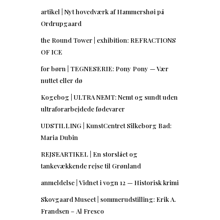
artikel | Nyt hovedværk af Hammershøi på
Ordrupgaard
the Round Tower | exhibition: REFRACTIONS
OF ICE
for børn | TEGNESERIE: Pony Pony — Vær
nuttet eller dø
Kogebog | ULTRA NEMT: Nemt og sundt uden
ultraforarbejdede fødevarer
UDSTILLING | KunstCentret Silkeborg Bad:
Maria Dubin
REJSEARTIKEL | En storslået og
tankevækkende rejse til Grønland
anmeldelse | Vidnet i vogn 12 — Historisk krimi
Skovgaard Museet | sommerudstilling: Erik A.
Frandsen – Al Fresco