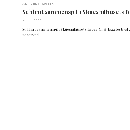
AKTUELT
MUSIK
Sublimt sammenspil i Skuespilhusets f
JULI 1, 2022
Sublimt sammenspil i Skuespilhusets foyer CPH Jazzfestival
reserved …