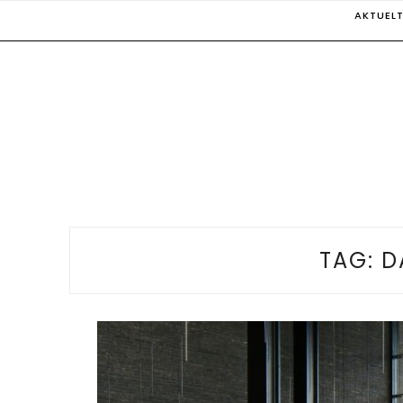
Skip
AKTUEL
to
content
TAG:
D