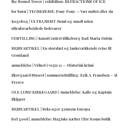
the Round Tower | exhibition: REFRACTIONS OF ICE
for børn | TEGNESERIE: Pony Pony — Vær nuttet eller dø
Kogebog | ULTRA NEMT: Nemt og sundt uden
ultraforarbejdede fødevarer
UDSTILLING | KunstCentret Silkeborg Bad: Maria Dubin
REJSEARTIKEL | En storslået og tankevækkende rejse til
Grønland
anmeldelse | Vidnet i vogn 12 — Historisk krimi
Skovgaard Museet | sommerudstilling: Erik A. Frandsen – Al
Fresco
OLE LUND KIRKEGAARD | Anmeldelse: Kalle og Kaptajn
Skipper
REJSEARTIKEL | Seks uger gennem Europa
feel good | anmeldelse: Magiske nætter i fru Yeoms butik