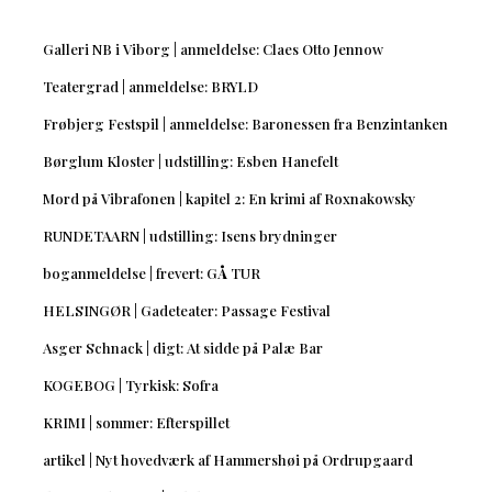
Galleri NB i Viborg | anmeldelse: Claes Otto Jennow
Teatergrad | anmeldelse: BRYLD
Frøbjerg Festspil | anmeldelse: Baronessen fra Benzintanken
Børglum Kloster | udstilling: Esben Hanefelt
Mord på Vibrafonen | kapitel 2: En krimi af Roxnakowsky
RUNDETAARN | udstilling: Isens brydninger
boganmeldelse | frevert: GÅ TUR
HELSINGØR | Gadeteater: Passage Festival
Asger Schnack | digt: At sidde på Palæ Bar
KOGEBOG | Tyrkisk: Sofra
KRIMI | sommer: Efterspillet
artikel | Nyt hovedværk af Hammershøi på Ordrupgaard