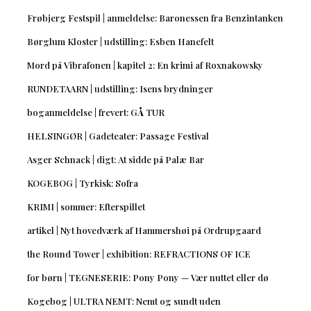
Frøbjerg Festspil | anmeldelse: Baronessen fra Benzintanken
Børglum Kloster | udstilling: Esben Hanefelt
Mord på Vibrafonen | kapitel 2: En krimi af Roxnakowsky
RUNDETAARN | udstilling: Isens brydninger
boganmeldelse | frevert: GÅ TUR
HELSINGØR | Gadeteater: Passage Festival
Asger Schnack | digt: At sidde på Palæ Bar
KOGEBOG | Tyrkisk: Sofra
KRIMI | sommer: Efterspillet
artikel | Nyt hovedværk af Hammershøi på Ordrupgaard
the Round Tower | exhibition: REFRACTIONS OF ICE
for børn | TEGNESERIE: Pony Pony — Vær nuttet eller dø
Kogebog | ULTRA NEMT: Nemt og sundt uden