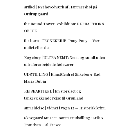
artikel | Nyt hovedværk af Hammershøi på
Ordrupgaard
the Round Tower | exhibition: REFRACTIONS
OF ICE
for børn | TEGNESERIE: Pony Pony — Vær
nuttet eller dø
Kogebog | ULTRA NEMT: Nemt og sundt uden
ultraforarbejdede fødevarer
UDSTILLING | KunstCentret Silkeborg Bad:
Maria Dubin
REJSEARTIKEL | En storslået og
tankevækkende rejse til Grønland
anmeldelse | Vidnet i vogn 12 — Historisk krimi
Skovgaard Museet | sommerudstilling: Erik A.
Frandsen – Al Fresco