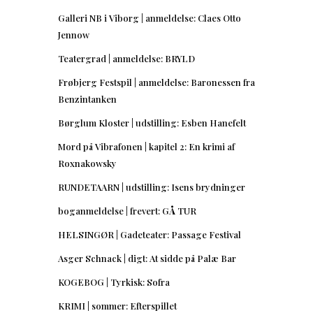
Galleri NB i Viborg | anmeldelse: Claes Otto
Jennow
Teatergrad | anmeldelse: BRYLD
Frøbjerg Festspil | anmeldelse: Baronessen fra
Benzintanken
Børglum Kloster | udstilling: Esben Hanefelt
Mord på Vibrafonen | kapitel 2: En krimi af
Roxnakowsky
RUNDETAARN | udstilling: Isens brydninger
boganmeldelse | frevert: GÅ TUR
HELSINGØR | Gadeteater: Passage Festival
Asger Schnack | digt: At sidde på Palæ Bar
KOGEBOG | Tyrkisk: Sofra
KRIMI | sommer: Efterspillet