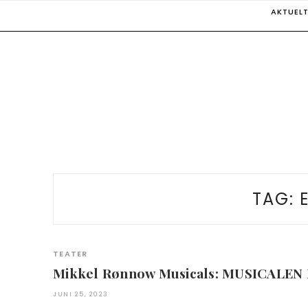
Skip
AKTUEL
to
content
TAG:
TEATER
Mikkel Rønnow Musicals: MUSICALE
JUNI 25, 2023