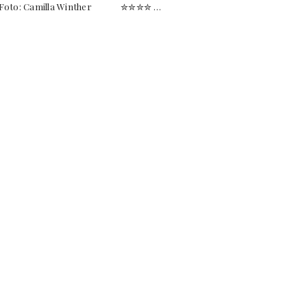
Foto: Camilla Winther ✮✮✮✮ …