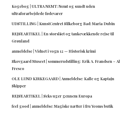
Kogebog | ULTRA NEMT: Nemt og sundt uden
ultraforarbejdede fødevarer
UDSTILLING | KunstCentret Silkeborg Bad: Maria Dubin
REJSEARTIKEL | En storslået og tankevækkende rejse til
Grønland
anmeldelse | Vidnet i vogn 12 — Historisk krimi
Skovgaard Museet | sommerudstilling: Erik A. Frandsen – Al
Fresco
OLE LUND KIRKEGAARD | Anmeldelse: Kalle og Kaptajn
Skipper
REJSEARTIKEL | Seks uger gennem Europa
feel good | anmeldelse: Magiske nætter i fru Yeoms butik