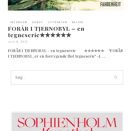
INTERVIEW
KUNST
LITTERATUR
REJSER
FORÅR I TJERNOBYL – en
tegneserie✮✮✮✮✮✮
JULI 9, 2021
FORÅR I TJERNOBYL – en tegneserie ✮✮✮✮✮✮ "FORÅR
I TJERNOBYL, er en forrygende flot tegneserie" -J. …