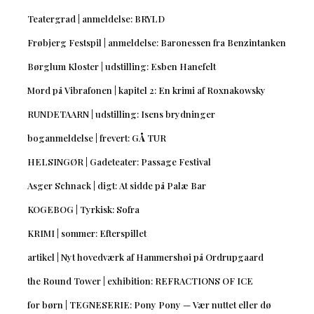
Teatergrad | anmeldelse: BRYLD
Frøbjerg Festspil | anmeldelse: Baronessen fra Benzintanken
Børglum Kloster | udstilling: Esben Hanefelt
Mord på Vibrafonen | kapitel 2: En krimi af Roxnakowsky
RUNDETAARN | udstilling: Isens brydninger
boganmeldelse | frevert: GÅ TUR
HELSINGØR | Gadeteater: Passage Festival
Asger Schnack | digt: At sidde på Palæ Bar
KOGEBOG | Tyrkisk: Sofra
KRIMI | sommer: Efterspillet
artikel | Nyt hovedværk af Hammershøi på Ordrupgaard
the Round Tower | exhibition: REFRACTIONS OF ICE
for børn | TEGNESERIE: Pony Pony — Vær nuttet eller dø