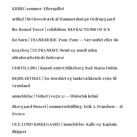
KRIMI | sommer: Efterspillet
artikel | Nyt hovedværk af Hammershøi på Ordrupgaard
the Round Tower | exhibition: REFRACTIONS OF ICE
for børn | TEGNESERIE: Pony Pony — Vær nuttet eller dø
Kogebog | ULTRA NEMT: Nemt og sundt uden
ultraforarbejdede fødevarer
UDSTILLING | KunstCentret Silkeborg Bad: Maria Dubin
REJSEARTIKEL | En storslået og tankevækkende rejse til
Grønland
anmeldelse | Vidnet i vogn 12 — Historisk krimi
Skovgaard Museet | sommerudstilling: Erik A. Frandsen – Al
Fresco
OLE LUND KIRKEGAARD | Anmeldelse: Kalle og Kaptajn
Skipper