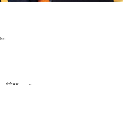
mund Thai …
 Thai ✮✮✮✮ …
 …