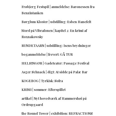
Frøbjerg Festspil | anmeldelse: Baronessen fra
Benzintanken
Børglum Kloster | udstilling: Esben Hanefelt
Mord på Vibrafonen | kapitel 2: En krimi af
Roxnakowsky
RUNDETAARN | udstilling: Isens brydninger
boganmeldelse | frevert: GÅ TUR
HELSINGØR | Gadeteater: Passage Festival
Asger Schnack | digt: At sidde på Palæ Bar
KOGEBOG | Tyrkisk: Sofra
KRIMI | sommer: Efterspillet
artikel | Nyt hovedværk af Hammershøi på
Ordrupgaard
the Round Tower | exhibition: REFRACTIONS