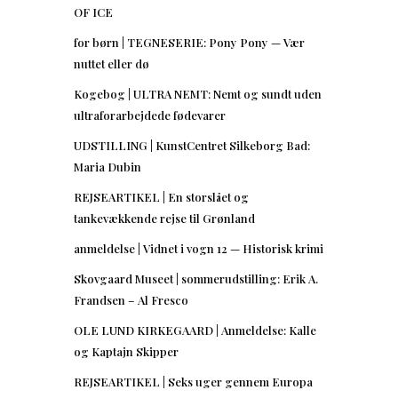
OF ICE
for børn | TEGNESERIE: Pony Pony — Vær
nuttet eller dø
Kogebog | ULTRA NEMT: Nemt og sundt uden
ultraforarbejdede fødevarer
UDSTILLING | KunstCentret Silkeborg Bad:
Maria Dubin
REJSEARTIKEL | En storslået og
tankevækkende rejse til Grønland
anmeldelse | Vidnet i vogn 12 — Historisk krimi
Skovgaard Museet | sommerudstilling: Erik A.
Frandsen – Al Fresco
OLE LUND KIRKEGAARD | Anmeldelse: Kalle
og Kaptajn Skipper
REJSEARTIKEL | Seks uger gennem Europa