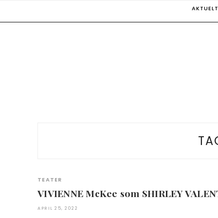
Skip
AKTUEL
to
content
TA
TEATER
VIVIENNE McKee som SHIRLEY VALEN
APRIL 25, 2022