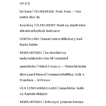
OF ICE
for børn | TEGNESERIE: Pony Pony — Vær
nuttet eller dø
Kogebog | ULTRA NEMT: Nemt og sundt uden
ultraforarbejdede fødevarer
UDSTILLING | KunstCentret Silkeborg Bad:
Maria Dubin
REJSEARTIKEL | En storslået og
tankevækkende rejse til Grønland
anmeldelse | Vidnet i vogn 12 — Historisk krimi
Skovgaard Museet | sommerudstilling: Erik A.
Frandsen – Al Fresco
OLE LUND KIRKEGAARD | Anmeldelse: Kalle
og Kaptajn Skipper
REJSEARTIKEL | Seks uger gennem Europa