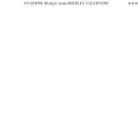
VIVIENNE McKee som SHIRLEY VALENTINE ✮✮✮✮✮ '