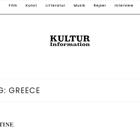
T
Film
Kunst
Litteratur
Musik
Rejser
Interview
G:
GREECE
TINE