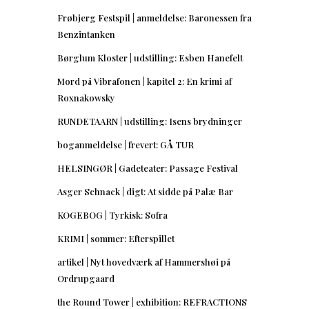
Frøbjerg Festspil | anmeldelse: Baronessen fra
Benzintanken
Børglum Kloster | udstilling: Esben Hanefelt
Mord på Vibrafonen | kapitel 2: En krimi af
Roxnakowsky
RUNDETAARN | udstilling: Isens brydninger
boganmeldelse | frevert: GÅ TUR
HELSINGØR | Gadeteater: Passage Festival
Asger Schnack | digt: At sidde på Palæ Bar
KOGEBOG | Tyrkisk: Sofra
KRIMI | sommer: Efterspillet
artikel | Nyt hovedværk af Hammershøi på
Ordrupgaard
the Round Tower | exhibition: REFRACTIONS