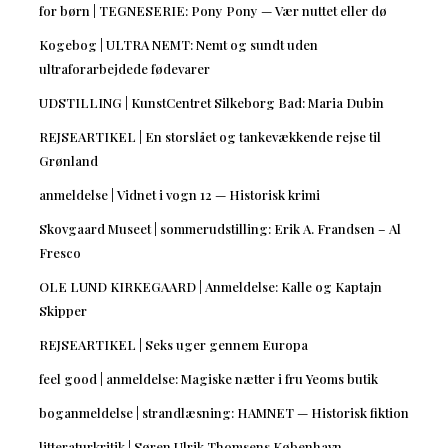
for børn | TEGNESERIE: Pony Pony — Vær nuttet eller dø
Kogebog | ULTRA NEMT: Nemt og sundt uden
ultraforarbejdede fødevarer
UDSTILLING | KunstCentret Silkeborg Bad: Maria Dubin
REJSEARTIKEL | En storslået og tankevækkende rejse til
Grønland
anmeldelse | Vidnet i vogn 12 — Historisk krimi
Skovgaard Museet | sommerudstilling: Erik A. Frandsen – Al
Fresco
OLE LUND KIRKEGAARD | Anmeldelse: Kalle og Kaptajn
Skipper
REJSEARTIKEL | Seks uger gennem Europa
feel good | anmeldelse: Magiske nætter i fru Yeoms butik
boganmeldelse | strandlæsning: HAMNET — Historisk fiktion
litteraturkritik | Søren Ulrik Thomsens København