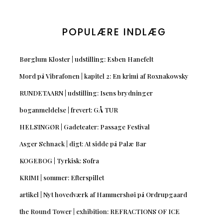
POPULÆRE INDLÆG
Børglum Kloster | udstilling: Esben Hanefelt
Mord på Vibrafonen | kapitel 2: En krimi af Roxnakowsky
RUNDETAARN | udstilling: Isens brydninger
boganmeldelse | frevert: GÅ TUR
HELSINGØR | Gadeteater: Passage Festival
Asger Schnack | digt: At sidde på Palæ Bar
KOGEBOG | Tyrkisk: Sofra
KRIMI | sommer: Efterspillet
artikel | Nyt hovedværk af Hammershøi på Ordrupgaard
the Round Tower | exhibition: REFRACTIONS OF ICE