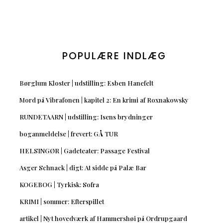
POPULÆRE INDLÆG
Børglum Kloster | udstilling: Esben Hanefelt
Mord på Vibrafonen | kapitel 2: En krimi af Roxnakowsky
RUNDETAARN | udstilling: Isens brydninger
boganmeldelse | frevert: GÅ TUR
HELSINGØR | Gadeteater: Passage Festival
Asger Schnack | digt: At sidde på Palæ Bar
KOGEBOG | Tyrkisk: Sofra
KRIMI | sommer: Efterspillet
artikel | Nyt hovedværk af Hammershøi på Ordrupgaard