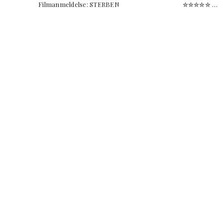
Filmanmeldelse: STERBEN ✮✮✮✮✮ …