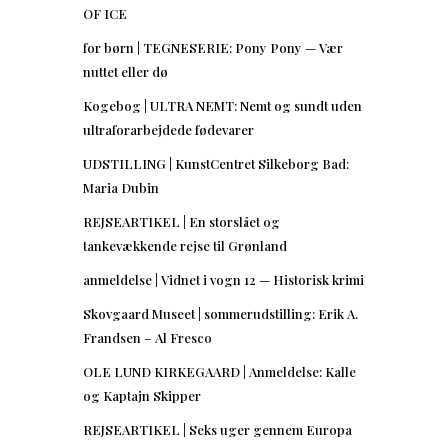
OF ICE
for børn | TEGNESERIE: Pony Pony — Vær
nuttet eller dø
Kogebog | ULTRA NEMT: Nemt og sundt uden
ultraforarbejdede fødevarer
UDSTILLING | KunstCentret Silkeborg Bad:
Maria Dubin
REJSEARTIKEL | En storslået og
tankevækkende rejse til Grønland
anmeldelse | Vidnet i vogn 12 — Historisk krimi
Skovgaard Museet | sommerudstilling: Erik A.
Frandsen – Al Fresco
OLE LUND KIRKEGAARD | Anmeldelse: Kalle
og Kaptajn Skipper
REJSEARTIKEL | Seks uger gennem Europa