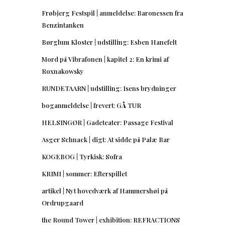
Frøbjerg Festspil | anmeldelse: Baronessen fra
Benzintanken
Børglum Kloster | udstilling: Esben Hanefelt
Mord på Vibrafonen | kapitel 2: En krimi af
Roxnakowsky
RUNDETAARN | udstilling: Isens brydninger
boganmeldelse | frevert: GÅ TUR
HELSINGØR | Gadeteater: Passage Festival
Asger Schnack | digt: At sidde på Palæ Bar
KOGEBOG | Tyrkisk: Sofra
KRIMI | sommer: Efterspillet
artikel | Nyt hovedværk af Hammershøi på
Ordrupgaard
the Round Tower | exhibition: REFRACTIONS