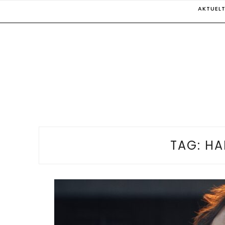
Skip
AKTUEL
to
content
TAG:
HA