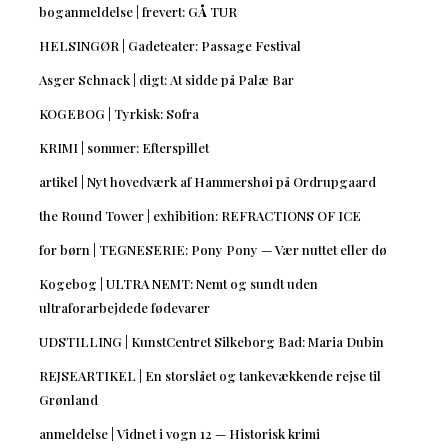
boganmeldelse | frevert: GÅ TUR
HELSINGØR | Gadeteater: Passage Festival
Asger Schnack | digt: At sidde på Palæ Bar
KOGEBOG | Tyrkisk: Sofra
KRIMI | sommer: Efterspillet
artikel | Nyt hovedværk af Hammershøi på Ordrupgaard
the Round Tower | exhibition: REFRACTIONS OF ICE
for børn | TEGNESERIE: Pony Pony — Vær nuttet eller dø
Kogebog | ULTRA NEMT: Nemt og sundt uden
ultraforarbejdede fødevarer
UDSTILLING | KunstCentret Silkeborg Bad: Maria Dubin
REJSEARTIKEL | En storslået og tankevækkende rejse til
Grønland
anmeldelse | Vidnet i vogn 12 — Historisk krimi