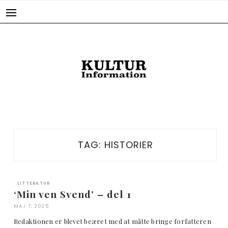
Skip
to
content
TAG:
HISTORIER
LITTERATUR
‘Min ven Svend’ – del 1
MAJ 7, 2025
Redaktionen er blevet beæret med at måtte bringe forfatteren