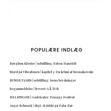
POPULÆRE INDLÆG
Børglum Kloster | udstilling: Esben Hanefelt
Mord på Vibrafonen | kapitel 2: En krimi af Roxnakowsky
RUNDETAARN | udstilling: Isens brydninger
boganmeldelse | frevert: GÅ TUR
HELSINGØR | Gadeteater: Passage Festival
Asger Schnack | digt: At sidde på Palæ Bar