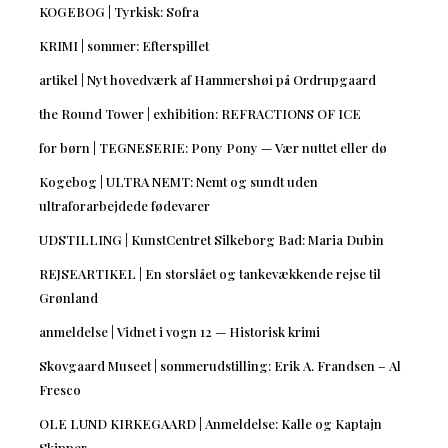
KOGEBOG | Tyrkisk: Sofra
KRIMI | sommer: Efterspillet
artikel | Nyt hovedværk af Hammershøi på Ordrupgaard
the Round Tower | exhibition: REFRACTIONS OF ICE
for børn | TEGNESERIE: Pony Pony — Vær nuttet eller dø
Kogebog | ULTRA NEMT: Nemt og sundt uden
ultraforarbejdede fødevarer
UDSTILLING | KunstCentret Silkeborg Bad: Maria Dubin
REJSEARTIKEL | En storslået og tankevækkende rejse til
Grønland
anmeldelse | Vidnet i vogn 12 — Historisk krimi
Skovgaard Museet | sommerudstilling: Erik A. Frandsen – Al
Fresco
OLE LUND KIRKEGAARD | Anmeldelse: Kalle og Kaptajn
Skipper