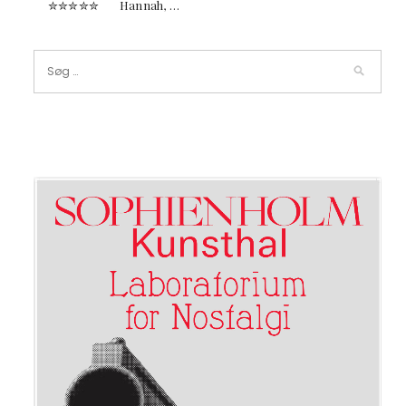
✮✮✮✮✮ Hannah, …