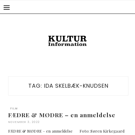
Skip
to
content
TAG:
IDA SKELBÆK-KNUDSEN
FILM
FÆDRE & MØDRE – en anmeldelse
NOVEMBER 3, 2022
FÆDRE & MØDRE – en anmeldelse Foto: Søren Kirkegaard