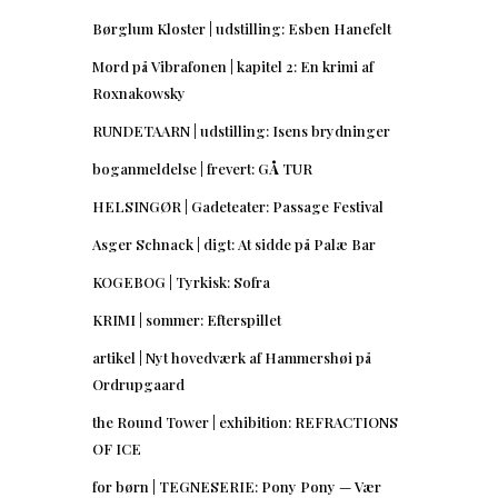
Børglum Kloster | udstilling: Esben Hanefelt
Mord på Vibrafonen | kapitel 2: En krimi af
Roxnakowsky
RUNDETAARN | udstilling: Isens brydninger
boganmeldelse | frevert: GÅ TUR
HELSINGØR | Gadeteater: Passage Festival
Asger Schnack | digt: At sidde på Palæ Bar
KOGEBOG | Tyrkisk: Sofra
KRIMI | sommer: Efterspillet
artikel | Nyt hovedværk af Hammershøi på
Ordrupgaard
the Round Tower | exhibition: REFRACTIONS
OF ICE
for børn | TEGNESERIE: Pony Pony — Vær