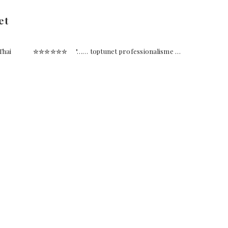
et
nd Thai ✮✮✮✮✮✮ "…… toptunet professionalisme …