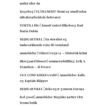
nuttet eller dø
Kogebog | ULTRA NEMT: Nemt og sundt uden
ultraforarbejdede fødevarer
UDSTILLING | KunstCentret Silkeborg Bad:
Maria Dubin
REJSEARTIKEL | En storslået og
tankevækkende rejse til Grønland
anmeldelse | Vidnet i vogn 12 — Historisk krimi
Skovgaard Museet | sommerudstilling: Erik A.
Frandsen – Al Fresco
OLE LUND KIRKEGAARD | Anmeldelse: Kalle
og Kaptajn Skipper
REJSEARTIKEL | Seks uger gennem Europa
feel good | anmeldelse: Magiske nætter i fru
Yeoms butik