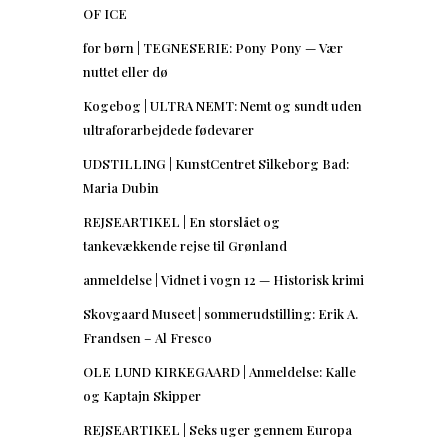
OF ICE
for børn | TEGNESERIE: Pony Pony — Vær
nuttet eller dø
Kogebog | ULTRA NEMT: Nemt og sundt uden
ultraforarbejdede fødevarer
UDSTILLING | KunstCentret Silkeborg Bad:
Maria Dubin
REJSEARTIKEL | En storslået og
tankevækkende rejse til Grønland
anmeldelse | Vidnet i vogn 12 — Historisk krimi
Skovgaard Museet | sommerudstilling: Erik A.
Frandsen – Al Fresco
OLE LUND KIRKEGAARD | Anmeldelse: Kalle
og Kaptajn Skipper
REJSEARTIKEL | Seks uger gennem Europa