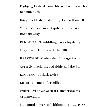
Frøbjerg Festspil | anmeldelse: Baronessen fra
Benzintanken
Børglum Kloster | udstilling: Esben Hanefelt
Mord på Vibrafonen | kapitel 2: En krimi af
Roxnakowsky
RUNDETAARN | udstilling: Isens brydninger
boganmeldelse | frevert: GÅ TUR
HELSINGØR | Gadeteater: Passage Festival
Asger Schnack | digt: At sidde på Palæ Bar
KOGEBOG | Tyrkisk: Sofra
KRIMI | sommer: Efterspillet
artikel | Nyt hovedværk af Hammershøi på
Ordrupgaard
the Round Tower | exhibition: REFRACTIONS