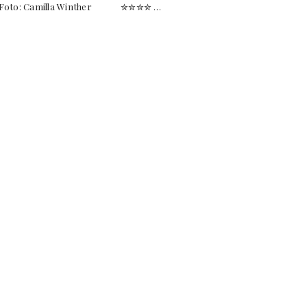
Foto: Camilla Winther ✮✮✮✮ …