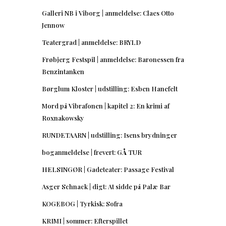
Galleri NB i Viborg | anmeldelse: Claes Otto
Jennow
Teatergrad | anmeldelse: BRYLD
Frøbjerg Festspil | anmeldelse: Baronessen fra
Benzintanken
Børglum Kloster | udstilling: Esben Hanefelt
Mord på Vibrafonen | kapitel 2: En krimi af
Roxnakowsky
RUNDETAARN | udstilling: Isens brydninger
boganmeldelse | frevert: GÅ TUR
HELSINGØR | Gadeteater: Passage Festival
Asger Schnack | digt: At sidde på Palæ Bar
KOGEBOG | Tyrkisk: Sofra
KRIMI | sommer: Efterspillet