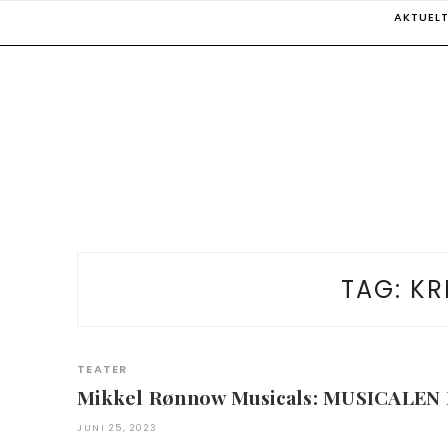
Skip
AKTUEL
to
content
TAG:
KR
TEATER
Mikkel Rønnow Musicals: MUSICALE
JUNI 25, 2023