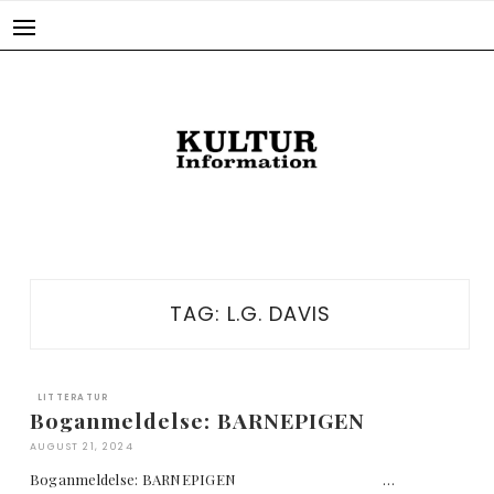
Skip
to
content
TAG:
L.G. DAVIS
LITTERATUR
Boganmeldelse: BARNEPIGEN
AUGUST 21, 2024
Boganmeldelse: BARNEPIGEN …