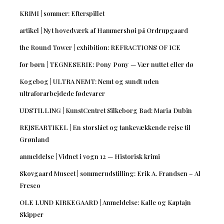
KRIMI | sommer: Efterspillet
artikel | Nyt hovedværk af Hammershøi på Ordrupgaard
the Round Tower | exhibition: REFRACTIONS OF ICE
for børn | TEGNESERIE: Pony Pony — Vær nuttet eller dø
Kogebog | ULTRA NEMT: Nemt og sundt uden
ultraforarbejdede fødevarer
UDSTILLING | KunstCentret Silkeborg Bad: Maria Dubin
REJSEARTIKEL | En storslået og tankevækkende rejse til
Grønland
anmeldelse | Vidnet i vogn 12 — Historisk krimi
Skovgaard Museet | sommerudstilling: Erik A. Frandsen – Al
Fresco
OLE LUND KIRKEGAARD | Anmeldelse: Kalle og Kaptajn
Skipper