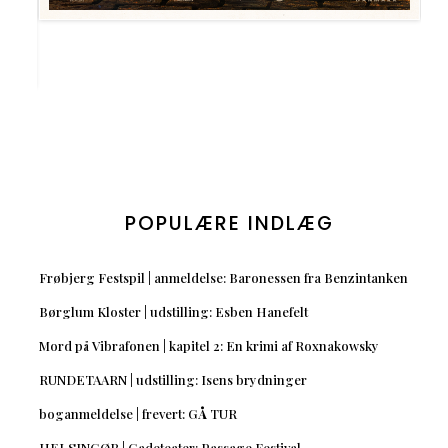
POPULÆRE INDLÆG
Frøbjerg Festspil | anmeldelse: Baronessen fra Benzintanken
Børglum Kloster | udstilling: Esben Hanefelt
Mord på Vibrafonen | kapitel 2: En krimi af Roxnakowsky
RUNDETAARN | udstilling: Isens brydninger
boganmeldelse | frevert: GÅ TUR
HELSINGØR | Gadeteater: Passage Festival