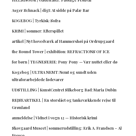
Asger Schnack | digt: At sidde på Palæ Bar
KOGEBOG | Tyrkisk: Sofra
KRIMI | sommer: Efterspillet
artikel | Nyt hovedværk af Hammershøi på Ordrupgaard
the Round Tower | exhibition: REFRACTIONS OF ICE
for børn | TEGNESERIE: Pony Pony — Vær nuttet eller dø
Kogebog | ULTRA NEMT: Nemt og sundt uden
ultraforarbejdede fødevarer
UDSTILLING | KunstCentret Silkeborg Bad: Maria Dubin
REJSEARTIKEL | En storslået og tankevækkende rejse til
Grønland
anmeldelse | Vidnet i vogn 12 — Historisk krimi
Skovgaard Museet | sommerudstilling: Erik A. Frandsen – Al
Fresco