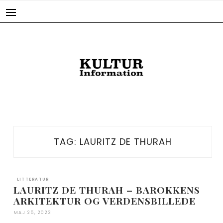
Skip
to
content
TAG:
LAURITZ DE THURAH
LITTERATUR
LAURITZ DE THURAH – BAROKKENS
ARKITEKTUR OG VERDENSBILLEDE
MAJ 25, 2023