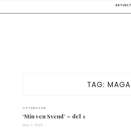
Skip
AKTUEL
to
content
TAG:
MAGAS
LITTERATUR
‘Min ven Svend’ – del 1
MAJ 7, 2025