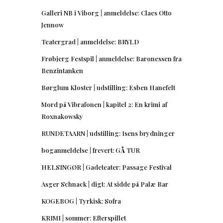
Galleri NB i Viborg | anmeldelse: Claes Otto
Jennow
Teatergrad | anmeldelse: BRYLD
Frøbjerg Festspil | anmeldelse: Baronessen fra
Benzintanken
Børglum Kloster | udstilling: Esben Hanefelt
Mord på Vibrafonen | kapitel 2: En krimi af
Roxnakowsky
RUNDETAARN | udstilling: Isens brydninger
boganmeldelse | frevert: GÅ TUR
HELSINGØR | Gadeteater: Passage Festival
Asger Schnack | digt: At sidde på Palæ Bar
KOGEBOG | Tyrkisk: Sofra
KRIMI | sommer: Efterspillet