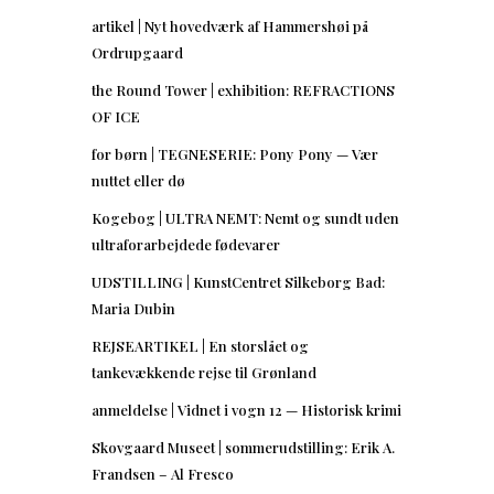
artikel | Nyt hovedværk af Hammershøi på
Ordrupgaard
the Round Tower | exhibition: REFRACTIONS
OF ICE
for børn | TEGNESERIE: Pony Pony — Vær
nuttet eller dø
Kogebog | ULTRA NEMT: Nemt og sundt uden
ultraforarbejdede fødevarer
UDSTILLING | KunstCentret Silkeborg Bad:
Maria Dubin
REJSEARTIKEL | En storslået og
tankevækkende rejse til Grønland
anmeldelse | Vidnet i vogn 12 — Historisk krimi
Skovgaard Museet | sommerudstilling: Erik A.
Frandsen – Al Fresco