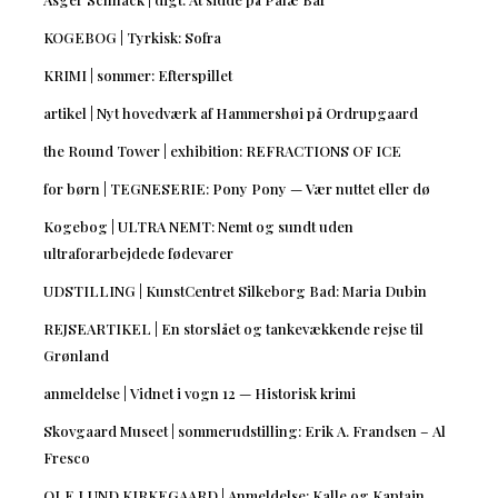
KOGEBOG | Tyrkisk: Sofra
KRIMI | sommer: Efterspillet
artikel | Nyt hovedværk af Hammershøi på Ordrupgaard
the Round Tower | exhibition: REFRACTIONS OF ICE
for børn | TEGNESERIE: Pony Pony — Vær nuttet eller dø
Kogebog | ULTRA NEMT: Nemt og sundt uden
ultraforarbejdede fødevarer
UDSTILLING | KunstCentret Silkeborg Bad: Maria Dubin
REJSEARTIKEL | En storslået og tankevækkende rejse til
Grønland
anmeldelse | Vidnet i vogn 12 — Historisk krimi
Skovgaard Museet | sommerudstilling: Erik A. Frandsen – Al
Fresco
OLE LUND KIRKEGAARD | Anmeldelse: Kalle og Kaptajn