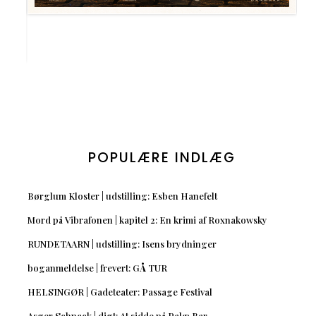
POPULÆRE INDLÆG
Børglum Kloster | udstilling: Esben Hanefelt
Mord på Vibrafonen | kapitel 2: En krimi af Roxnakowsky
RUNDETAARN | udstilling: Isens brydninger
boganmeldelse | frevert: GÅ TUR
HELSINGØR | Gadeteater: Passage Festival
Asger Schnack | digt: At sidde på Palæ Bar