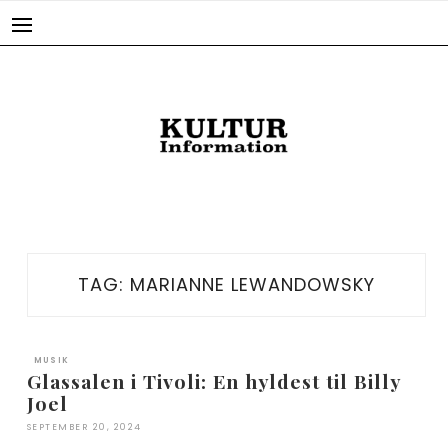
Skip
to
content
TAG:
MARIANNE LEWANDOWSKY
MUSIK
Glassalen i Tivoli: En hyldest til Billy
Joel
SEPTEMBER 20, 2024