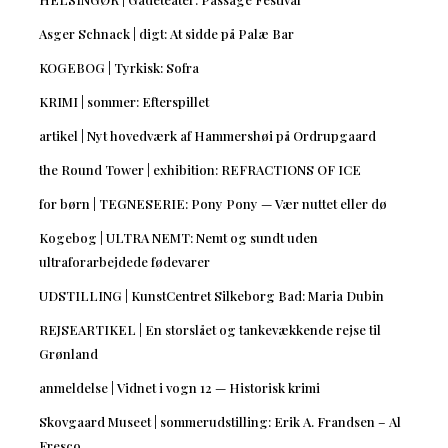
Asger Schnack | digt: At sidde på Palæ Bar
KOGEBOG | Tyrkisk: Sofra
KRIMI | sommer: Efterspillet
artikel | Nyt hovedværk af Hammershøi på Ordrupgaard
the Round Tower | exhibition: REFRACTIONS OF ICE
for børn | TEGNESERIE: Pony Pony — Vær nuttet eller dø
Kogebog | ULTRA NEMT: Nemt og sundt uden
ultraforarbejdede fødevarer
UDSTILLING | KunstCentret Silkeborg Bad: Maria Dubin
REJSEARTIKEL | En storslået og tankevækkende rejse til
Grønland
anmeldelse | Vidnet i vogn 12 — Historisk krimi
Skovgaard Museet | sommerudstilling: Erik A. Frandsen – Al
Fresco