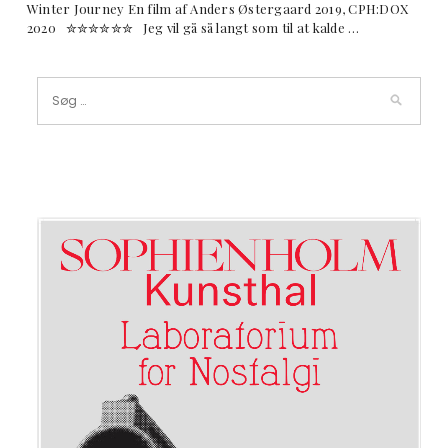
Winter Journey En film af Anders Østergaard 2019, CPH:DOX
2020 ✮✮✮✮✮✮ Jeg vil gå så langt som til at kalde …