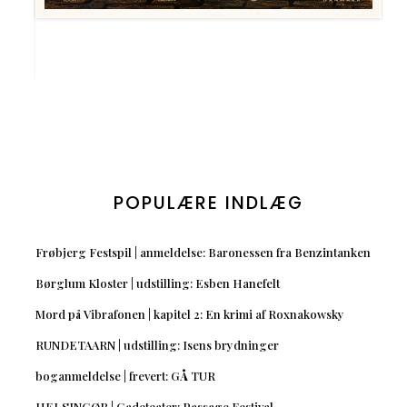
POPULÆRE INDLÆG
Frøbjerg Festspil | anmeldelse: Baronessen fra Benzintanken
Børglum Kloster | udstilling: Esben Hanefelt
Mord på Vibrafonen | kapitel 2: En krimi af Roxnakowsky
RUNDETAARN | udstilling: Isens brydninger
boganmeldelse | frevert: GÅ TUR
HELSINGØR | Gadeteater: Passage Festival