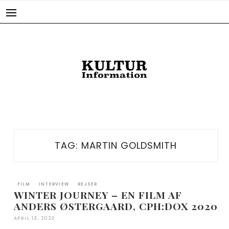
Skip
to
content
TAG:
MARTIN GOLDSMITH
FILM
INTERVIEW
REJSER
WINTER JOURNEY – EN FILM AF
ANDERS ØSTERGAARD, CPH:DOX 2020
APRIL 13, 2020