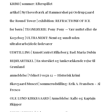
KRIMI | sommer: Efterspillet
artikel | Nyt hovedværk af Hammershøi på Ordrupgaard
the Round Tower | exhibition: REFRACTIONS OF ICE
for børn | TEGNESERIE: Pony Pony — Vær nuttet eller dø
Kogebog | ULTRA NEMT: Nemt og sundt uden
ultraforarbejdede fødevarer
UDSTILLING | KunstCentret Silkeborg Bad: Maria Dubin
REJSEARTIKEL | En storslået og tankevækkende rejse til
Grønland
anmeldelse | Vidnet i vogn 12 — Historisk krimi
Skovgaard Museet | sommerudstilling: Erik A. Frandsen – Al
Fresco
OLE LUND KIRKEGAARD | Anmeldelse: Kalle og Kaptajn
Skipper