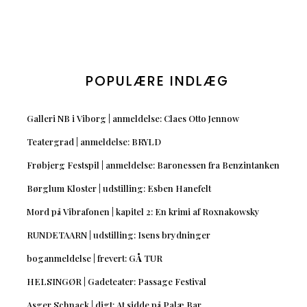
POPULÆRE INDLÆG
Galleri NB i Viborg | anmeldelse: Claes Otto Jennow
Teatergrad | anmeldelse: BRYLD
Frøbjerg Festspil | anmeldelse: Baronessen fra Benzintanken
Børglum Kloster | udstilling: Esben Hanefelt
Mord på Vibrafonen | kapitel 2: En krimi af Roxnakowsky
RUNDETAARN | udstilling: Isens brydninger
boganmeldelse | frevert: GÅ TUR
HELSINGØR | Gadeteater: Passage Festival
Asger Schnack | digt: At sidde på Palæ Bar