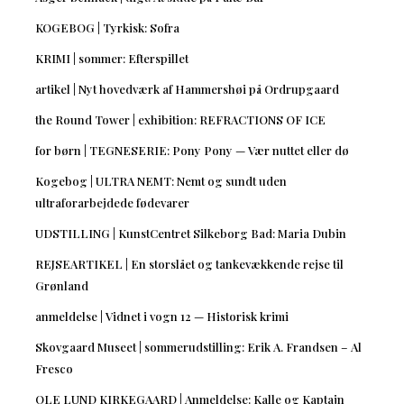
KOGEBOG | Tyrkisk: Sofra
KRIMI | sommer: Efterspillet
artikel | Nyt hovedværk af Hammershøi på Ordrupgaard
the Round Tower | exhibition: REFRACTIONS OF ICE
for børn | TEGNESERIE: Pony Pony — Vær nuttet eller dø
Kogebog | ULTRA NEMT: Nemt og sundt uden
ultraforarbejdede fødevarer
UDSTILLING | KunstCentret Silkeborg Bad: Maria Dubin
REJSEARTIKEL | En storslået og tankevækkende rejse til
Grønland
anmeldelse | Vidnet i vogn 12 — Historisk krimi
Skovgaard Museet | sommerudstilling: Erik A. Frandsen – Al
Fresco
OLE LUND KIRKEGAARD | Anmeldelse: Kalle og Kaptajn