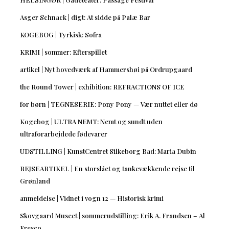
Asger Schnack | digt: At sidde på Palæ Bar
KOGEBOG | Tyrkisk: Sofra
KRIMI | sommer: Efterspillet
artikel | Nyt hovedværk af Hammershøi på Ordrupgaard
the Round Tower | exhibition: REFRACTIONS OF ICE
for børn | TEGNESERIE: Pony Pony — Vær nuttet eller dø
Kogebog | ULTRA NEMT: Nemt og sundt uden
ultraforarbejdede fødevarer
UDSTILLING | KunstCentret Silkeborg Bad: Maria Dubin
REJSEARTIKEL | En storslået og tankevækkende rejse til
Grønland
anmeldelse | Vidnet i vogn 12 — Historisk krimi
Skovgaard Museet | sommerudstilling: Erik A. Frandsen – Al
Fresco