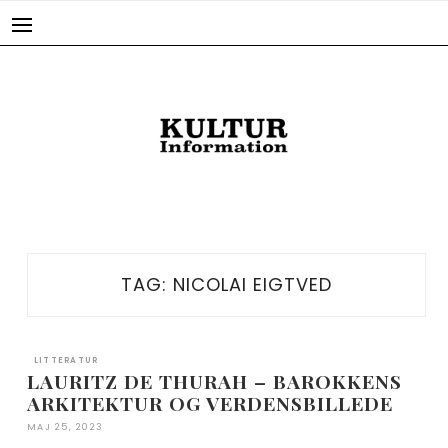
Skip
to
content
TAG:
NICOLAI EIGTVED
LITTERATUR
LAURITZ DE THURAH – BAROKKENS
ARKITEKTUR OG VERDENSBILLEDE
MAJ 25, 2023