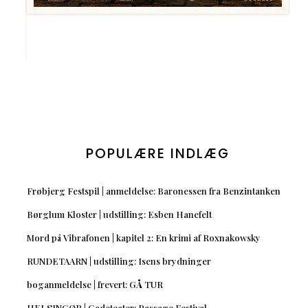
POPULÆRE INDLÆG
Frøbjerg Festspil | anmeldelse: Baronessen fra Benzintanken
Børglum Kloster | udstilling: Esben Hanefelt
Mord på Vibrafonen | kapitel 2: En krimi af Roxnakowsky
RUNDETAARN | udstilling: Isens brydninger
boganmeldelse | frevert: GÅ TUR
HELSINGØR | Gadeteater: Passage Festival