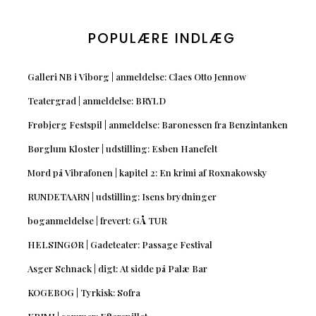
POPULÆRE INDLÆG
Galleri NB i Viborg | anmeldelse: Claes Otto Jennow
Teatergrad | anmeldelse: BRYLD
Frøbjerg Festspil | anmeldelse: Baronessen fra Benzintanken
Børglum Kloster | udstilling: Esben Hanefelt
Mord på Vibrafonen | kapitel 2: En krimi af Roxnakowsky
RUNDETAARN | udstilling: Isens brydninger
boganmeldelse | frevert: GÅ TUR
HELSINGØR | Gadeteater: Passage Festival
Asger Schnack | digt: At sidde på Palæ Bar
KOGEBOG | Tyrkisk: Sofra