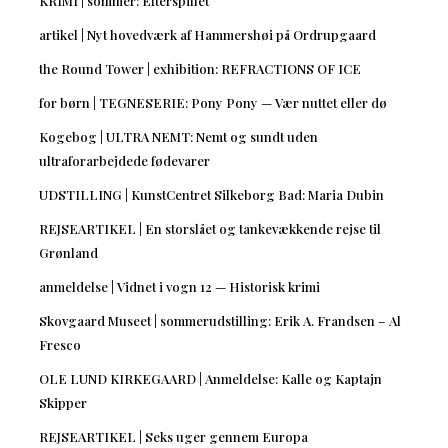
KRIMI | sommer: Efterspillet
artikel | Nyt hovedværk af Hammershøi på Ordrupgaard
the Round Tower | exhibition: REFRACTIONS OF ICE
for børn | TEGNESERIE: Pony Pony — Vær nuttet eller dø
Kogebog | ULTRA NEMT: Nemt og sundt uden
ultraforarbejdede fødevarer
UDSTILLING | KunstCentret Silkeborg Bad: Maria Dubin
REJSEARTIKEL | En storslået og tankevækkende rejse til
Grønland
anmeldelse | Vidnet i vogn 12 — Historisk krimi
Skovgaard Museet | sommerudstilling: Erik A. Frandsen – Al
Fresco
OLE LUND KIRKEGAARD | Anmeldelse: Kalle og Kaptajn
Skipper
REJSEARTIKEL | Seks uger gennem Europa