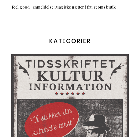
feel good | anmeldelse: Magiske nætter i fru Yeoms butik
KATEGORIER