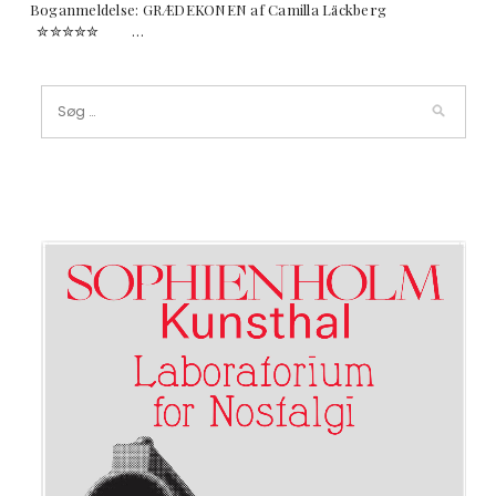
Boganmeldelse: GRÆDEKONEN af Camilla Läckberg
✮✮✮✮✮ …