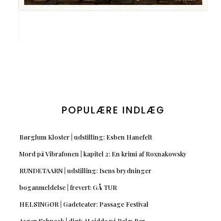
POPULÆRE INDLÆG
Børglum Kloster | udstilling: Esben Hanefelt
Mord på Vibrafonen | kapitel 2: En krimi af Roxnakowsky
RUNDETAARN | udstilling: Isens brydninger
boganmeldelse | frevert: GÅ TUR
HELSINGØR | Gadeteater: Passage Festival
Asger Schnack | digt: At sidde på Palæ Bar