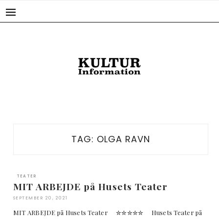
Skip
to
content
TAG:
OLGA RAVN
TEATER
MIT ARBEJDE på Husets Teater
SEPTEMBER 20, 2021
MIT ARBEJDE på Husets Teater ✮✮✮✮✮ Husets Teater på