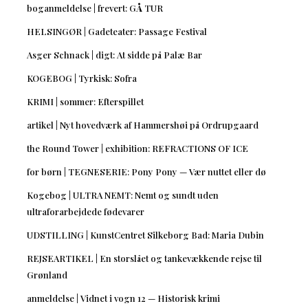
boganmeldelse | frevert: GÅ TUR
HELSINGØR | Gadeteater: Passage Festival
Asger Schnack | digt: At sidde på Palæ Bar
KOGEBOG | Tyrkisk: Sofra
KRIMI | sommer: Efterspillet
artikel | Nyt hovedværk af Hammershøi på Ordrupgaard
the Round Tower | exhibition: REFRACTIONS OF ICE
for børn | TEGNESERIE: Pony Pony — Vær nuttet eller dø
Kogebog | ULTRA NEMT: Nemt og sundt uden
ultraforarbejdede fødevarer
UDSTILLING | KunstCentret Silkeborg Bad: Maria Dubin
REJSEARTIKEL | En storslået og tankevækkende rejse til
Grønland
anmeldelse | Vidnet i vogn 12 — Historisk krimi