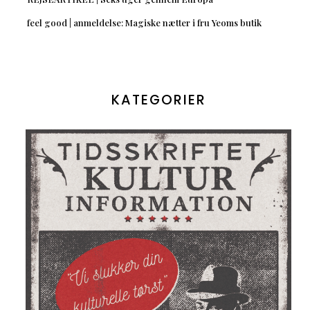
feel good | anmeldelse: Magiske nætter i fru Yeoms butik
KATEGORIER