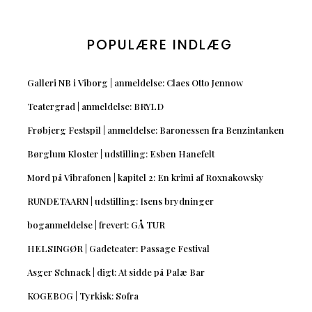
POPULÆRE INDLÆG
Galleri NB i Viborg | anmeldelse: Claes Otto Jennow
Teatergrad | anmeldelse: BRYLD
Frøbjerg Festspil | anmeldelse: Baronessen fra Benzintanken
Børglum Kloster | udstilling: Esben Hanefelt
Mord på Vibrafonen | kapitel 2: En krimi af Roxnakowsky
RUNDETAARN | udstilling: Isens brydninger
boganmeldelse | frevert: GÅ TUR
HELSINGØR | Gadeteater: Passage Festival
Asger Schnack | digt: At sidde på Palæ Bar
KOGEBOG | Tyrkisk: Sofra