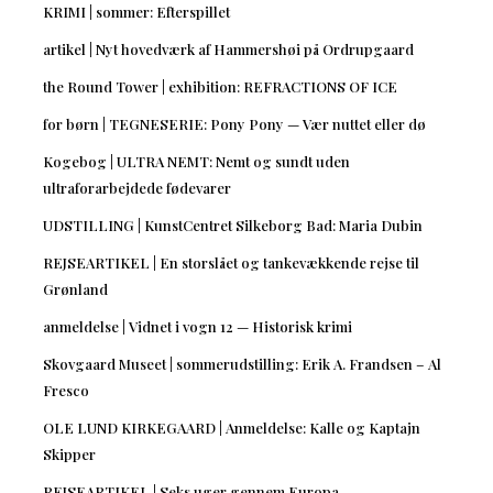
KRIMI | sommer: Efterspillet
artikel | Nyt hovedværk af Hammershøi på Ordrupgaard
the Round Tower | exhibition: REFRACTIONS OF ICE
for børn | TEGNESERIE: Pony Pony — Vær nuttet eller dø
Kogebog | ULTRA NEMT: Nemt og sundt uden
ultraforarbejdede fødevarer
UDSTILLING | KunstCentret Silkeborg Bad: Maria Dubin
REJSEARTIKEL | En storslået og tankevækkende rejse til
Grønland
anmeldelse | Vidnet i vogn 12 — Historisk krimi
Skovgaard Museet | sommerudstilling: Erik A. Frandsen – Al
Fresco
OLE LUND KIRKEGAARD | Anmeldelse: Kalle og Kaptajn
Skipper
REJSEARTIKEL | Seks uger gennem Europa