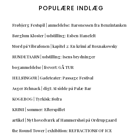
POPULÆRE INDLÆG
Frøbjerg Festspil | anmeldelse: Baronessen fra Benzintanken
Børglum Kloster | udstilling: Esben Hanefelt
Mord på Vibrafonen | kapitel 2: En krimi af Roxnakowsky
RUNDETAARN | udstilling: Isens brydninger
boganmeldelse | frevert: GÅ TUR
HELSINGØR | Gadeteater: Passage Festival
Asger Schnack | digt: At sidde på Palæ Bar
KOGEBOG | Tyrkisk: Sofra
KRIMI | sommer: Efterspillet
artikel | Nyt hovedværk af Hammershøi på Ordrupgaard
the Round Tower | exhibition: REFRACTIONS OF ICE