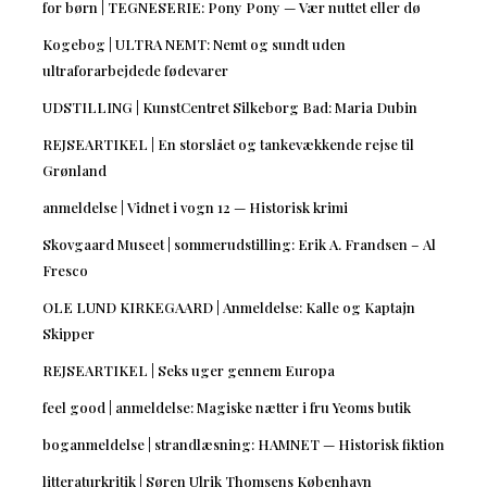
for børn | TEGNESERIE: Pony Pony — Vær nuttet eller dø
Kogebog | ULTRA NEMT: Nemt og sundt uden
ultraforarbejdede fødevarer
UDSTILLING | KunstCentret Silkeborg Bad: Maria Dubin
REJSEARTIKEL | En storslået og tankevækkende rejse til
Grønland
anmeldelse | Vidnet i vogn 12 — Historisk krimi
Skovgaard Museet | sommerudstilling: Erik A. Frandsen – Al
Fresco
OLE LUND KIRKEGAARD | Anmeldelse: Kalle og Kaptajn
Skipper
REJSEARTIKEL | Seks uger gennem Europa
feel good | anmeldelse: Magiske nætter i fru Yeoms butik
boganmeldelse | strandlæsning: HAMNET — Historisk fiktion
litteraturkritik | Søren Ulrik Thomsens København