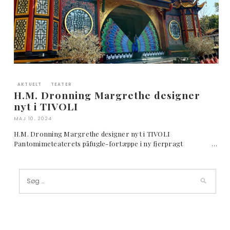
AKTUELT
TEATER
H.M. Dronning Margrethe designer
nyt i TIVOLI
MAJ 10, 2024
H.M. Dronning Margrethe designer nyt i TIVOLI
Pantomimeteaterets påfugle-fortæppe i ny fjerpragt …