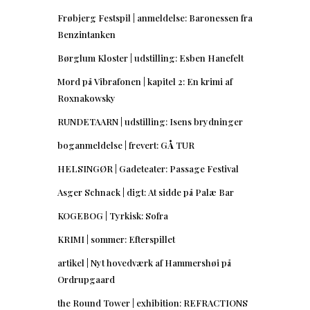
Frøbjerg Festspil | anmeldelse: Baronessen fra
Benzintanken
Børglum Kloster | udstilling: Esben Hanefelt
Mord på Vibrafonen | kapitel 2: En krimi af
Roxnakowsky
RUNDETAARN | udstilling: Isens brydninger
boganmeldelse | frevert: GÅ TUR
HELSINGØR | Gadeteater: Passage Festival
Asger Schnack | digt: At sidde på Palæ Bar
KOGEBOG | Tyrkisk: Sofra
KRIMI | sommer: Efterspillet
artikel | Nyt hovedværk af Hammershøi på
Ordrupgaard
the Round Tower | exhibition: REFRACTIONS