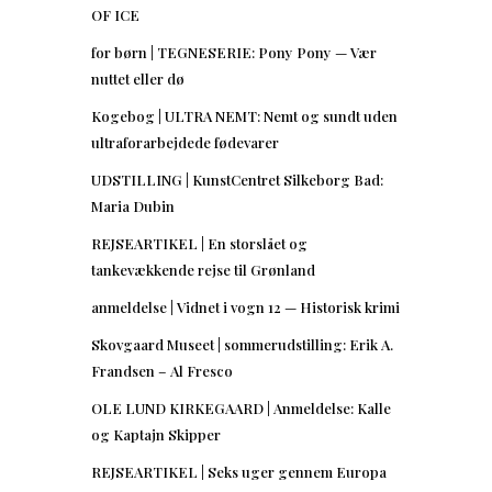
OF ICE
for børn | TEGNESERIE: Pony Pony — Vær
nuttet eller dø
Kogebog | ULTRA NEMT: Nemt og sundt uden
ultraforarbejdede fødevarer
UDSTILLING | KunstCentret Silkeborg Bad:
Maria Dubin
REJSEARTIKEL | En storslået og
tankevækkende rejse til Grønland
anmeldelse | Vidnet i vogn 12 — Historisk krimi
Skovgaard Museet | sommerudstilling: Erik A.
Frandsen – Al Fresco
OLE LUND KIRKEGAARD | Anmeldelse: Kalle
og Kaptajn Skipper
REJSEARTIKEL | Seks uger gennem Europa