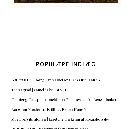
POPULÆRE INDLÆG
Galleri NB i Viborg | anmeldelse: Claes Otto Jennow
Teatergrad | anmeldelse: BRYLD
Frøbjerg Festspil | anmeldelse: Baronessen fra Benzintanken
Børglum Kloster | udstilling: Esben Hanefelt
Mord på Vibrafonen | kapitel 2: En krimi af Roxnakowsky
RUNDETAARN | udstilling: Isens brydninger