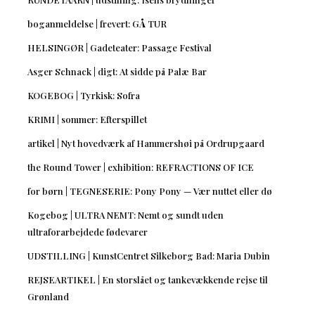
boganmeldelse | frevert: GÅ TUR
HELSINGØR | Gadeteater: Passage Festival
Asger Schnack | digt: At sidde på Palæ Bar
KOGEBOG | Tyrkisk: Sofra
KRIMI | sommer: Efterspillet
artikel | Nyt hovedværk af Hammershøi på Ordrupgaard
the Round Tower | exhibition: REFRACTIONS OF ICE
for børn | TEGNESERIE: Pony Pony — Vær nuttet eller dø
Kogebog | ULTRA NEMT: Nemt og sundt uden
ultraforarbejdede fødevarer
UDSTILLING | KunstCentret Silkeborg Bad: Maria Dubin
REJSEARTIKEL | En storslået og tankevækkende rejse til
Grønland