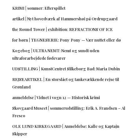
KRIMI | sommer: Efterspillet
artikel | Nyt hovedværk af Hammershøi på Ordrupgaard
the Round Tower | exhibition: REFRACTIONS OF ICE
for børn | TEGNESERIE: Pony Pony — Vær nuttet eller dø
Kogebog | ULTRA NEMT: Nemt og sundt uden
ultraforarbejdede fødevarer
UDSTILLING | KunstCentret Silkeborg Bad: Maria Dubin
REJSEARTIKEL | En storslået og tankevækkende rejse til
Grønland
anmeldelse | Vidnet i vogn 12 — Historisk krimi
Skovgaard Museet | sommerudstilling: Erik A. Frandsen – Al
Fresco
OLE LUND KIRKEGAARD | Anmeldelse: Kalle og Kaptajn
Skipper