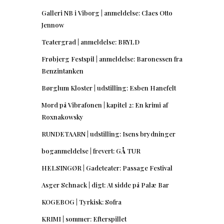
Galleri NB i Viborg | anmeldelse: Claes Otto
Jennow
Teatergrad | anmeldelse: BRYLD
Frøbjerg Festspil | anmeldelse: Baronessen fra
Benzintanken
Børglum Kloster | udstilling: Esben Hanefelt
Mord på Vibrafonen | kapitel 2: En krimi af
Roxnakowsky
RUNDETAARN | udstilling: Isens brydninger
boganmeldelse | frevert: GÅ TUR
HELSINGØR | Gadeteater: Passage Festival
Asger Schnack | digt: At sidde på Palæ Bar
KOGEBOG | Tyrkisk: Sofra
KRIMI | sommer: Efterspillet