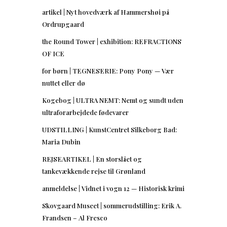
artikel | Nyt hovedværk af Hammershøi på
Ordrupgaard
the Round Tower | exhibition: REFRACTIONS
OF ICE
for børn | TEGNESERIE: Pony Pony — Vær
nuttet eller dø
Kogebog | ULTRA NEMT: Nemt og sundt uden
ultraforarbejdede fødevarer
UDSTILLING | KunstCentret Silkeborg Bad:
Maria Dubin
REJSEARTIKEL | En storslået og
tankevækkende rejse til Grønland
anmeldelse | Vidnet i vogn 12 — Historisk krimi
Skovgaard Museet | sommerudstilling: Erik A.
Frandsen – Al Fresco