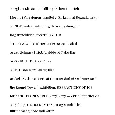
Børglum Kloster | udstilling: Esben Hanefelt
Mord på Vibrafonen | kapitel 2: En krimi af Roxnakowsky
RUNDETAARN | udstilling: Isens brydninger
boganmeldelse | frevert: GÅ TUR
HELSINGØR | Gadeteater: Passage Festival
Asger Schnack | digt: At sidde på Palæ Bar
KOGEBOG | Tyrkisk: Sofra
KRIMI | sommer: Efterspillet
artikel | Nyt hovedværk af Hammershøi på Ordrupgaard
the Round Tower | exhibition: REFRACTIONS OF ICE
for børn | TEGNESERIE: Pony Pony — Vær nuttet eller dø
Kogebog | ULTRA NEMT: Nemt og sundt uden
ultraforarbejdede fødevarer