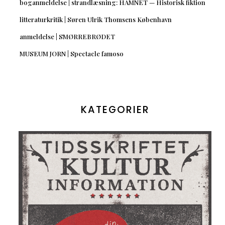
boganmeldelse | strandlæsning: HAMNET — Historisk fiktion
litteraturkritik | Søren Ulrik Thomsens København
anmeldelse | SMØRREBRØDET
MUSEUM JORN | Spectacle famoso
KATEGORIER