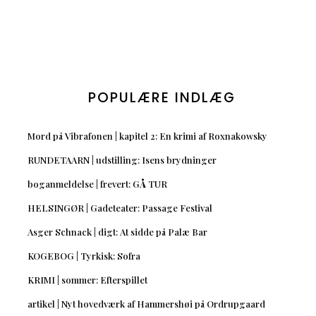
POPULÆRE INDLÆG
Mord på Vibrafonen | kapitel 2: En krimi af Roxnakowsky
RUNDETAARN | udstilling: Isens brydninger
boganmeldelse | frevert: GÅ TUR
HELSINGØR | Gadeteater: Passage Festival
Asger Schnack | digt: At sidde på Palæ Bar
KOGEBOG | Tyrkisk: Sofra
KRIMI | sommer: Efterspillet
artikel | Nyt hovedværk af Hammershøi på Ordrupgaard