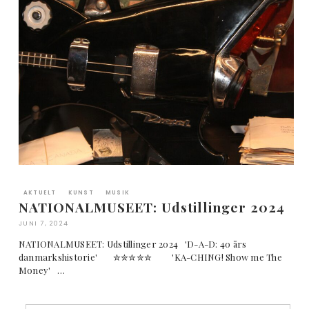
AKTUELT
KUNST
MUSIK
NATIONALMUSEET: Udstillinger 2024
JUNI 7, 2024
NATIONALMUSEET: Udstillinger 2024 'D-A-D: 40 års
danmarkshistorie' ✮✮✮✮✮ 'KA-CHING! Show me The
Money' …