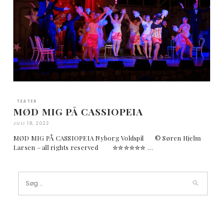
TEATER
MØD MIG PÅ CASSIOPEIA
JULI 18, 2022
MØD MIG PÅ CASSIOPEIA Nyborg Voldspil © Søren Hjelm
Larsen – all rights reserved ✮✮✮✮✮✮ …