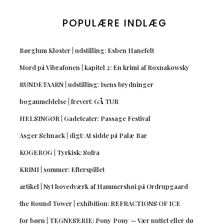
POPULÆRE INDLÆG
Børglum Kloster | udstilling: Esben Hanefelt
Mord på Vibrafonen | kapitel 2: En krimi af Roxnakowsky
RUNDETAARN | udstilling: Isens brydninger
boganmeldelse | frevert: GÅ TUR
HELSINGØR | Gadeteater: Passage Festival
Asger Schnack | digt: At sidde på Palæ Bar
KOGEBOG | Tyrkisk: Sofra
KRIMI | sommer: Efterspillet
artikel | Nyt hovedværk af Hammershøi på Ordrupgaard
the Round Tower | exhibition: REFRACTIONS OF ICE
for børn | TEGNESERIE: Pony Pony — Vær nuttet eller dø