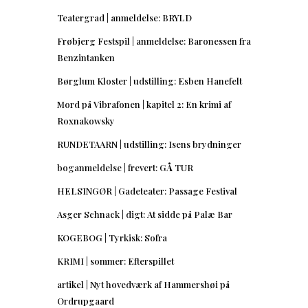
Teatergrad | anmeldelse: BRYLD
Frøbjerg Festspil | anmeldelse: Baronessen fra
Benzintanken
Børglum Kloster | udstilling: Esben Hanefelt
Mord på Vibrafonen | kapitel 2: En krimi af
Roxnakowsky
RUNDETAARN | udstilling: Isens brydninger
boganmeldelse | frevert: GÅ TUR
HELSINGØR | Gadeteater: Passage Festival
Asger Schnack | digt: At sidde på Palæ Bar
KOGEBOG | Tyrkisk: Sofra
KRIMI | sommer: Efterspillet
artikel | Nyt hovedværk af Hammershøi på
Ordrupgaard