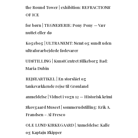
the Round Tower | exhibition: REFRACTIONS
OF ICE
for børn | TEGNESERIE: Pony Pony — Vær
nuttet eller dø
Kogebog | ULTRA NEMT: Nemt og sundt uden
ultraforarbejdede fødevarer
UDSTILLING | KunstCentret Silkeborg Bad:
Maria Dubin
REJSEARTIKEL | En storslået og
tankevækkende rejse til Grønland
anmeldelse | Vidnet i vogn 12 — Historisk krimi
Skovgaard Museet | sommerudstilling: Erik A.
Frandsen – Al Fresco
OLE LUND KIRKEGAARD | Anmeldelse: Kalle
og Kaptajn Skipper