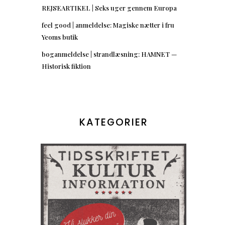
REJSEARTIKEL | Seks uger gennem Europa
feel good | anmeldelse: Magiske nætter i fru
Yeoms butik
boganmeldelse | strandlæsning: HAMNET —
Historisk fiktion
KATEGORIER