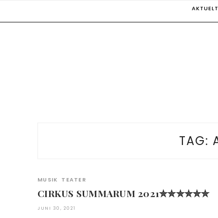
Skip
AKTUEL
to
content
TAG:
MUSIK
TEATER
CIRKUS SUMMARUM 2021✮✮✮✮✮✮
JUNI 30, 2021