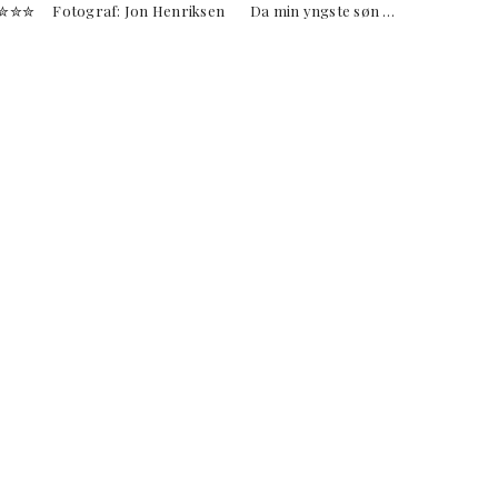
✮✮✮✮ Fotograf: Jon Henriksen Da min yngste søn …