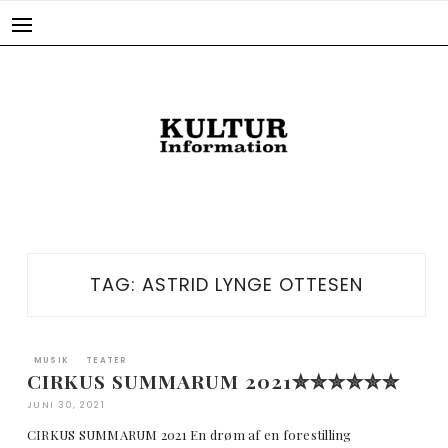
Skip
to
content
TAG:
ASTRID LYNGE OTTESEN
MUSIK
TEATER
CIRKUS SUMMARUM 2021✮✮✮✮✮✮
JUNI 30, 2021
CIRKUS SUMMARUM 2021 En drøm af en forestilling