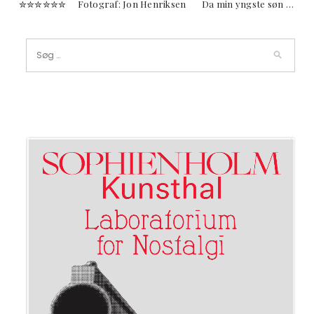
✮✮✮✮✮✮ Fotograf: Jon Henriksen Da min yngste søn …