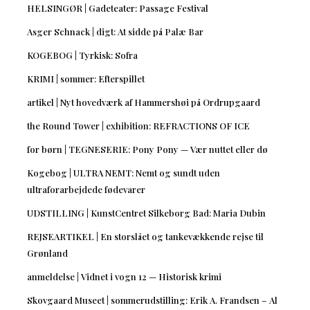
HELSINGØR | Gadeteater: Passage Festival
Asger Schnack | digt: At sidde på Palæ Bar
KOGEBOG | Tyrkisk: Sofra
KRIMI | sommer: Efterspillet
artikel | Nyt hovedværk af Hammershøi på Ordrupgaard
the Round Tower | exhibition: REFRACTIONS OF ICE
for børn | TEGNESERIE: Pony Pony — Vær nuttet eller dø
Kogebog | ULTRA NEMT: Nemt og sundt uden
ultraforarbejdede fødevarer
UDSTILLING | KunstCentret Silkeborg Bad: Maria Dubin
REJSEARTIKEL | En storslået og tankevækkende rejse til
Grønland
anmeldelse | Vidnet i vogn 12 — Historisk krimi
Skovgaard Museet | sommerudstilling: Erik A. Frandsen – Al